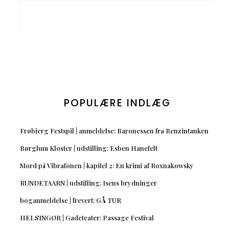
POPULÆRE INDLÆG
Frøbjerg Festspil | anmeldelse: Baronessen fra Benzintanken
Børglum Kloster | udstilling: Esben Hanefelt
Mord på Vibrafonen | kapitel 2: En krimi af Roxnakowsky
RUNDETAARN | udstilling: Isens brydninger
boganmeldelse | frevert: GÅ TUR
HELSINGØR | Gadeteater: Passage Festival