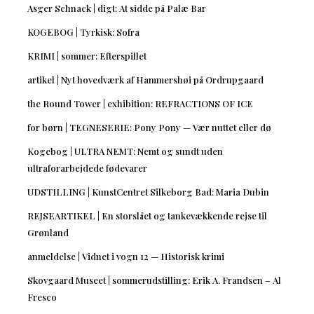
Asger Schnack | digt: At sidde på Palæ Bar
KOGEBOG | Tyrkisk: Sofra
KRIMI | sommer: Efterspillet
artikel | Nyt hovedværk af Hammershøi på Ordrupgaard
the Round Tower | exhibition: REFRACTIONS OF ICE
for børn | TEGNESERIE: Pony Pony — Vær nuttet eller dø
Kogebog | ULTRA NEMT: Nemt og sundt uden
ultraforarbejdede fødevarer
UDSTILLING | KunstCentret Silkeborg Bad: Maria Dubin
REJSEARTIKEL | En storslået og tankevækkende rejse til
Grønland
anmeldelse | Vidnet i vogn 12 — Historisk krimi
Skovgaard Museet | sommerudstilling: Erik A. Frandsen – Al
Fresco