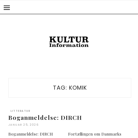
Skip
to
content
TAG:
KOMIK
LITTERATUR
Boganmeldelse: DIRCH
JANUAR 25, 2026
Boganmeldelse: DIRCH Fortællingen om Danmarks