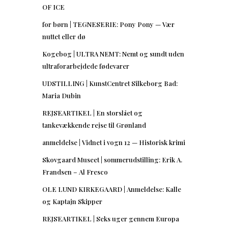
OF ICE
for børn | TEGNESERIE: Pony Pony — Vær
nuttet eller dø
Kogebog | ULTRA NEMT: Nemt og sundt uden
ultraforarbejdede fødevarer
UDSTILLING | KunstCentret Silkeborg Bad:
Maria Dubin
REJSEARTIKEL | En storslået og
tankevækkende rejse til Grønland
anmeldelse | Vidnet i vogn 12 — Historisk krimi
Skovgaard Museet | sommerudstilling: Erik A.
Frandsen – Al Fresco
OLE LUND KIRKEGAARD | Anmeldelse: Kalle
og Kaptajn Skipper
REJSEARTIKEL | Seks uger gennem Europa