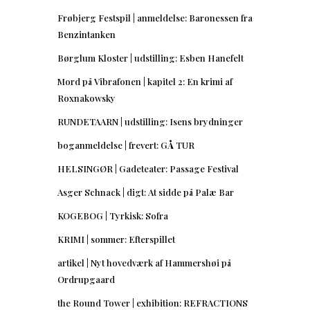
Frøbjerg Festspil | anmeldelse: Baronessen fra
Benzintanken
Børglum Kloster | udstilling: Esben Hanefelt
Mord på Vibrafonen | kapitel 2: En krimi af
Roxnakowsky
RUNDETAARN | udstilling: Isens brydninger
boganmeldelse | frevert: GÅ TUR
HELSINGØR | Gadeteater: Passage Festival
Asger Schnack | digt: At sidde på Palæ Bar
KOGEBOG | Tyrkisk: Sofra
KRIMI | sommer: Efterspillet
artikel | Nyt hovedværk af Hammershøi på
Ordrupgaard
the Round Tower | exhibition: REFRACTIONS