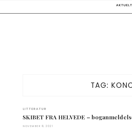
Skip
AKTUEL
to
content
TAG:
KONC
LITTERATUR
SKIBET FRA HELVEDE – boganmeldels
NOVEMBER 8, 2021