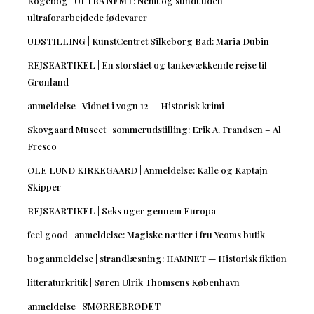
Kogebog | ULTRA NEMT: Nemt og sundt uden
ultraforarbejdede fødevarer
UDSTILLING | KunstCentret Silkeborg Bad: Maria Dubin
REJSEARTIKEL | En storslået og tankevækkende rejse til
Grønland
anmeldelse | Vidnet i vogn 12 — Historisk krimi
Skovgaard Museet | sommerudstilling: Erik A. Frandsen – Al
Fresco
OLE LUND KIRKEGAARD | Anmeldelse: Kalle og Kaptajn
Skipper
REJSEARTIKEL | Seks uger gennem Europa
feel good | anmeldelse: Magiske nætter i fru Yeoms butik
boganmeldelse | strandlæsning: HAMNET — Historisk fiktion
litteraturkritik | Søren Ulrik Thomsens København
anmeldelse | SMØRREBRØDET