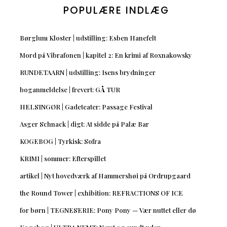
POPULÆRE INDLÆG
Børglum Kloster | udstilling: Esben Hanefelt
Mord på Vibrafonen | kapitel 2: En krimi af Roxnakowsky
RUNDETAARN | udstilling: Isens brydninger
boganmeldelse | frevert: GÅ TUR
HELSINGØR | Gadeteater: Passage Festival
Asger Schnack | digt: At sidde på Palæ Bar
KOGEBOG | Tyrkisk: Sofra
KRIMI | sommer: Efterspillet
artikel | Nyt hovedværk af Hammershøi på Ordrupgaard
the Round Tower | exhibition: REFRACTIONS OF ICE
for børn | TEGNESERIE: Pony Pony — Vær nuttet eller dø