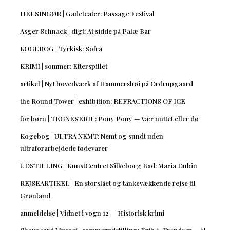
HELSINGØR | Gadeteater: Passage Festival
Asger Schnack | digt: At sidde på Palæ Bar
KOGEBOG | Tyrkisk: Sofra
KRIMI | sommer: Efterspillet
artikel | Nyt hovedværk af Hammershøi på Ordrupgaard
the Round Tower | exhibition: REFRACTIONS OF ICE
for børn | TEGNESERIE: Pony Pony — Vær nuttet eller dø
Kogebog | ULTRA NEMT: Nemt og sundt uden
ultraforarbejdede fødevarer
UDSTILLING | KunstCentret Silkeborg Bad: Maria Dubin
REJSEARTIKEL | En storslået og tankevækkende rejse til
Grønland
anmeldelse | Vidnet i vogn 12 — Historisk krimi