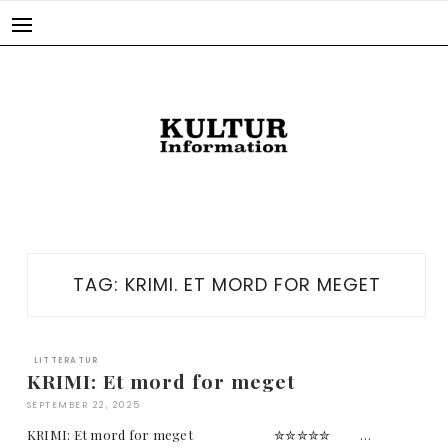
Skip
to
content
TAG:
KRIMI. ET MORD FOR MEGET
LITTERATUR
KRIMI: Et mord for meget
SEPTEMBER 22, 2025
KRIMI: Et mord for meget ✮✮✮✮✮ …