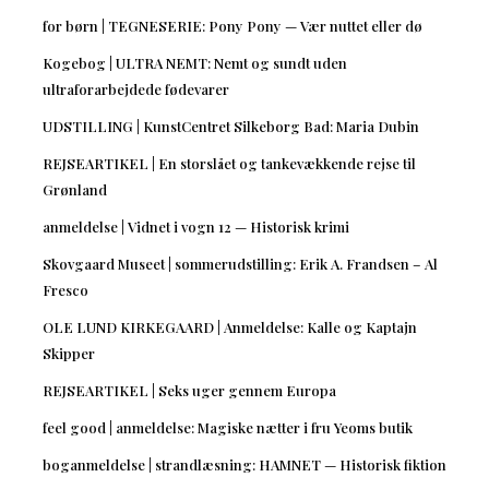
for børn | TEGNESERIE: Pony Pony — Vær nuttet eller dø
Kogebog | ULTRA NEMT: Nemt og sundt uden
ultraforarbejdede fødevarer
UDSTILLING | KunstCentret Silkeborg Bad: Maria Dubin
REJSEARTIKEL | En storslået og tankevækkende rejse til
Grønland
anmeldelse | Vidnet i vogn 12 — Historisk krimi
Skovgaard Museet | sommerudstilling: Erik A. Frandsen – Al
Fresco
OLE LUND KIRKEGAARD | Anmeldelse: Kalle og Kaptajn
Skipper
REJSEARTIKEL | Seks uger gennem Europa
feel good | anmeldelse: Magiske nætter i fru Yeoms butik
boganmeldelse | strandlæsning: HAMNET — Historisk fiktion