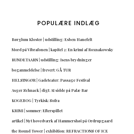
POPULÆRE INDLÆG
Børglum Kloster | udstilling: Esben Hanefelt
Mord på Vibrafonen | kapitel 2: En krimi af Roxnakowsky
RUNDETAARN | udstilling: Isens brydninger
boganmeldelse | frevert: GÅ TUR
HELSINGØR | Gadeteater: Passage Festival
Asger Schnack | digt: At sidde på Palæ Bar
KOGEBOG | Tyrkisk: Sofra
KRIMI | sommer: Efterspillet
artikel | Nyt hovedværk af Hammershøi på Ordrupgaard
the Round Tower | exhibition: REFRACTIONS OF ICE