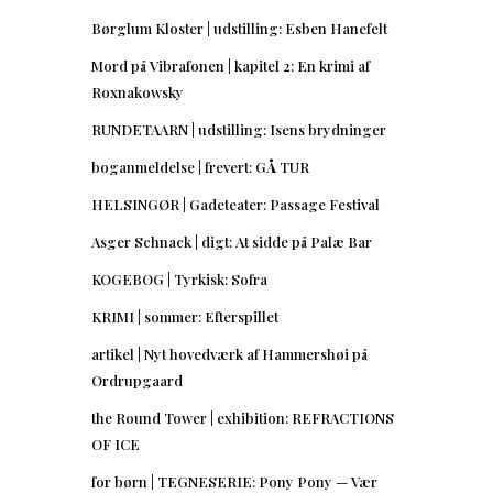
Børglum Kloster | udstilling: Esben Hanefelt
Mord på Vibrafonen | kapitel 2: En krimi af
Roxnakowsky
RUNDETAARN | udstilling: Isens brydninger
boganmeldelse | frevert: GÅ TUR
HELSINGØR | Gadeteater: Passage Festival
Asger Schnack | digt: At sidde på Palæ Bar
KOGEBOG | Tyrkisk: Sofra
KRIMI | sommer: Efterspillet
artikel | Nyt hovedværk af Hammershøi på
Ordrupgaard
the Round Tower | exhibition: REFRACTIONS
OF ICE
for børn | TEGNESERIE: Pony Pony — Vær