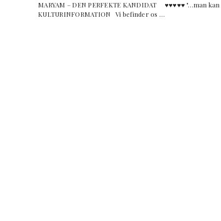
MARYAM – DEN PERFEKTE KANDIDAT ♥︎♥︎♥︎♥︎♥︎ "…man kan du
KULTURINFORMATION Vi befinder os …