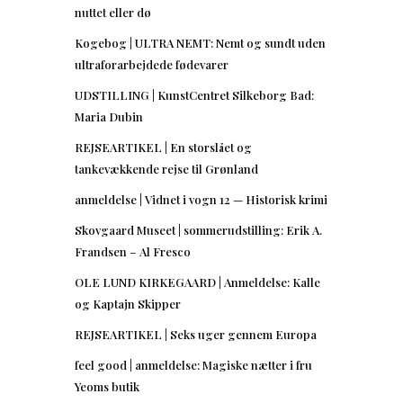
nuttet eller dø
Kogebog | ULTRA NEMT: Nemt og sundt uden
ultraforarbejdede fødevarer
UDSTILLING | KunstCentret Silkeborg Bad:
Maria Dubin
REJSEARTIKEL | En storslået og
tankevækkende rejse til Grønland
anmeldelse | Vidnet i vogn 12 — Historisk krimi
Skovgaard Museet | sommerudstilling: Erik A.
Frandsen – Al Fresco
OLE LUND KIRKEGAARD | Anmeldelse: Kalle
og Kaptajn Skipper
REJSEARTIKEL | Seks uger gennem Europa
feel good | anmeldelse: Magiske nætter i fru
Yeoms butik