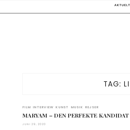
Skip
AKTUEL
to
content
TAG:
L
FILM
INTERVIEW
KUNST
MUSIK
REJSER
MARYAM – DEN PERFEKTE KANDIDAT
JUNI 29, 2020