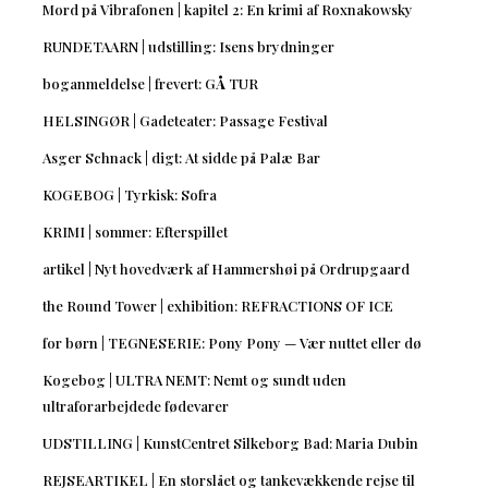
Mord på Vibrafonen | kapitel 2: En krimi af Roxnakowsky
RUNDETAARN | udstilling: Isens brydninger
boganmeldelse | frevert: GÅ TUR
HELSINGØR | Gadeteater: Passage Festival
Asger Schnack | digt: At sidde på Palæ Bar
KOGEBOG | Tyrkisk: Sofra
KRIMI | sommer: Efterspillet
artikel | Nyt hovedværk af Hammershøi på Ordrupgaard
the Round Tower | exhibition: REFRACTIONS OF ICE
for børn | TEGNESERIE: Pony Pony — Vær nuttet eller dø
Kogebog | ULTRA NEMT: Nemt og sundt uden
ultraforarbejdede fødevarer
UDSTILLING | KunstCentret Silkeborg Bad: Maria Dubin
REJSEARTIKEL | En storslået og tankevækkende rejse til