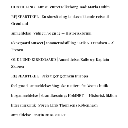
UDSTILLING | KunstCentret Silkeborg Bad: Maria Dubin
REJSEARTIKEL | En storslået og tankevækkende rejse til
Grønland
anmeldelse | Vidnet i vogn 12 — Historisk krimi
Skovgaard Museet | sommerudstilling: Erik A. Frandsen – Al
Fresco
OLE LUND KIRKEGAARD | Anmeldelse: Kalle og Kaptajn
Skipper
REJSEARTIKEL | Seks uger gennem Europa
feel good | anmeldelse: Magiske nætter i fru Yeoms butik
boganmeldelse | strandlæsning: HAMNET — Historisk fiktion
litteraturkritik | Søren Ulrik Thomsens København
anmeldelse | SMØRREBRØDET