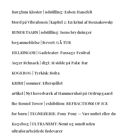
Børglum Kloster | udstilling: Esben Hanefelt
Mord på Vibrafonen | kapitel 2: En krimi af Roxnakowsky
RUNDETAARN | udstilling: Isens brydninger
boganmeldelse | frevert: GÅ TUR
HELSINGØR | Gadeteater: Passage Festival
Asger Schnack | digt: At sidde på Palæ Bar
KOGEBOG | Tyrkisk: Sofra
KRIMI | sommer: Efterspillet
artikel | Nyt hovedværk af Hammershøi på Ordrupgaard
the Round Tower | exhibition: REFRACTIONS OF ICE
for børn | TEGNESERIE: Pony Pony — Vær nuttet eller dø
Kogebog | ULTRA NEMT: Nemt og sundt uden
ultraforarbejdede fødevarer