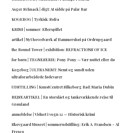
Asger Schnack | digt: At sidde på Palæ Bar
KOGEBOG | Tyrkisk: Sofra
KRIMI | sommer: Efterspillet
artikel | Nyt hovedværk af Hammershøi på Ordrupgaard
the Round Tower | exhibition: REFRACTIONS OF ICE
for børn | TEGNESERIE: Pony Pony — Vær nuttet eller dø
Kogebog | ULTRA NEMT: Nemt og sundt uden
ultraforarbejdede fødevarer
UDSTILLING | KunstCentret Silkeborg Bad: Maria Dubin
REJSEARTIKEL | En storslået og tankevækkende rejse til
Grønland
anmeldelse | Vidnet i vogn 12 — Historisk krimi
Skovgaard Museet | sommerudstilling: Erik A. Frandsen – Al
Fresco