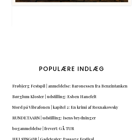
POPULÆRE INDLÆG
Frøbjerg Festspil | anmeldelse: Baronessen fra Benzintanken
Børglum Kloster | udstilling: Esben Hanefelt
Mord på Vibrafonen | kapitel 2: En krimi af Roxnakowsky
RUNDETAARN | udstilling: Isens brydninger
boganmeldelse | frevert: GÅ TUR
HELSINGØR | Gadeteater: Passage Festival