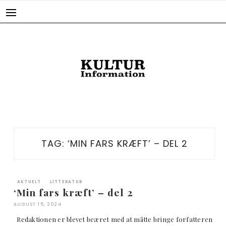
Skip
to
content
TAG:
‘MIN FARS KRÆFT’ – DEL 2
AKTUELT
LITTERATUR
‘Min fars kræft’ – del 2
AUGUST 15, 2024
Redaktionen er blevet beæret med at måtte bringe forfatteren