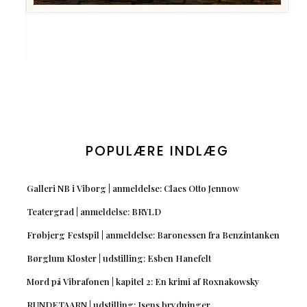
POPULÆRE INDLÆG
Galleri NB i Viborg | anmeldelse: Claes Otto Jennow
Teatergrad | anmeldelse: BRYLD
Frøbjerg Festspil | anmeldelse: Baronessen fra Benzintanken
Børglum Kloster | udstilling: Esben Hanefelt
Mord på Vibrafonen | kapitel 2: En krimi af Roxnakowsky
RUNDETAARN | udstilling: Isens brydninger