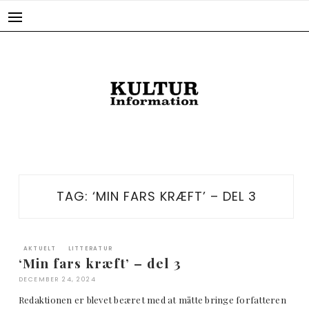
Skip
to
content
TAG:
‘MIN FARS KRÆFT’ – DEL 3
AKTUELT
LITTERATUR
‘Min fars kræft’ – del 3
DECEMBER 24, 2024
Redaktionen er blevet beæret med at måtte bringe forfatteren