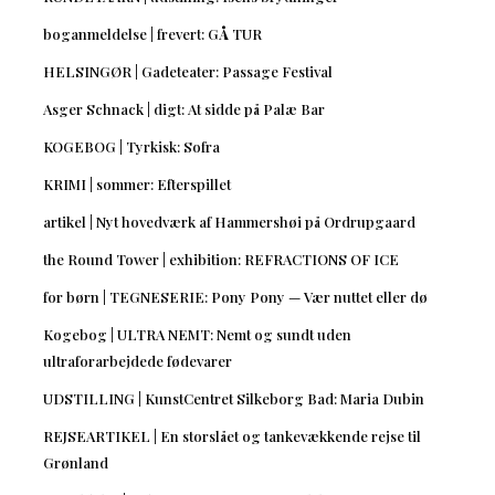
boganmeldelse | frevert: GÅ TUR
HELSINGØR | Gadeteater: Passage Festival
Asger Schnack | digt: At sidde på Palæ Bar
KOGEBOG | Tyrkisk: Sofra
KRIMI | sommer: Efterspillet
artikel | Nyt hovedværk af Hammershøi på Ordrupgaard
the Round Tower | exhibition: REFRACTIONS OF ICE
for børn | TEGNESERIE: Pony Pony — Vær nuttet eller dø
Kogebog | ULTRA NEMT: Nemt og sundt uden
ultraforarbejdede fødevarer
UDSTILLING | KunstCentret Silkeborg Bad: Maria Dubin
REJSEARTIKEL | En storslået og tankevækkende rejse til
Grønland