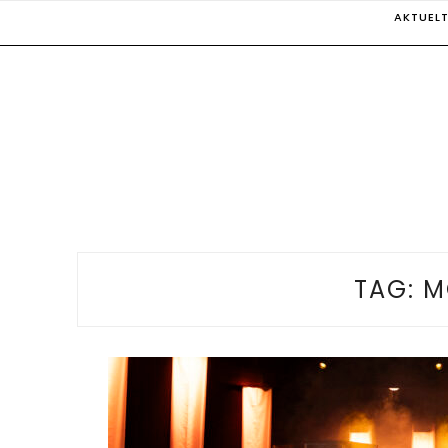
Skip
AKTUEL
to
content
TAG:
M