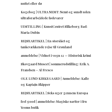
nuttet eller dø
Kogebog | ULTRA NEMT: Nemt og sundt uden
ultraforarbejdede fødevarer
UDSTILLING | KunstCentret Silkeborg Bad:
Maria Dubin
REJSEARTIKEL | En storslået og
tankevækkende rejse til Grønland
anmeldelse | Vidnet i vogn 12 — Historisk krimi
Skovgaard Museet | sommerudstilling: Erik A.
Frandsen – Al Fresco
OLE LUND KIRKEGAARD | Anmeldelse: Kalle
og Kaptajn Skipper
REJSEARTIKEL | Seks uger gennem Europa
feel good | anmeldelse: Magiske nætter i fru
Yeoms butik