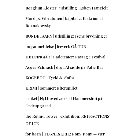
Børglum Kloster | udstilling: Esben Hanefelt
Mord på Vibrafonen | kapitel 2: En krimi af
Roxnakowsky
RUNDETAARN | udstilling: Isens brydninger
boganmeldelse | frevert: GÅ TUR
HELSINGØR | Gadeteater: Passage Festival
Asger Schnack | digt: At sidde på Palæ Bar
KOGEBOG | Tyrkisk: Sofra
KRIMI | sommer: Efterspillet
artikel | Nyt hovedværk af Hammershøi på
Ordrupgaard
the Round Tower | exhibition: REFRACTIONS
OF ICE
for børn | TEGNESERIE: Pony Pony — Vær