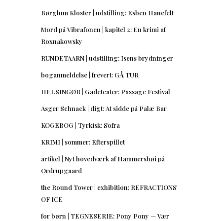
Børglum Kloster | udstilling: Esben Hanefelt
Mord på Vibrafonen | kapitel 2: En krimi af
Roxnakowsky
RUNDETAARN | udstilling: Isens brydninger
boganmeldelse | frevert: GÅ TUR
HELSINGØR | Gadeteater: Passage Festival
Asger Schnack | digt: At sidde på Palæ Bar
KOGEBOG | Tyrkisk: Sofra
KRIMI | sommer: Efterspillet
artikel | Nyt hovedværk af Hammershøi på
Ordrupgaard
the Round Tower | exhibition: REFRACTIONS
OF ICE
for børn | TEGNESERIE: Pony Pony — Vær