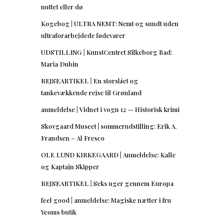
nuttet eller dø
Kogebog | ULTRA NEMT: Nemt og sundt uden
ultraforarbejdede fødevarer
UDSTILLING | KunstCentret Silkeborg Bad:
Maria Dubin
REJSEARTIKEL | En storslået og
tankevækkende rejse til Grønland
anmeldelse | Vidnet i vogn 12 — Historisk krimi
Skovgaard Museet | sommerudstilling: Erik A.
Frandsen – Al Fresco
OLE LUND KIRKEGAARD | Anmeldelse: Kalle
og Kaptajn Skipper
REJSEARTIKEL | Seks uger gennem Europa
feel good | anmeldelse: Magiske nætter i fru
Yeoms butik