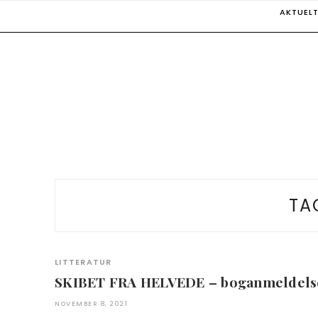
Skip
AKTUEL
to
content
TA
LITTERATUR
SKIBET FRA HELVEDE – boganmeldels
NOVEMBER 8, 2021