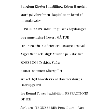
Børglum Kloster | udstilling: Esben Hanefelt
Mord på Vibrafonen | kapitel 2: En krimi af
Roxnakowsky
RUNDETAARN | udstilling: Isens brydninger
boganmeldelse | frevert: GÅ TUR
HELSINGØR | Gadeteater: Passage Festival
Asger Schnack | digt: At sidde på Palæ Bar
KOGEBOG | Tyrkisk: Sofra
KRIMI | sommer: Efterspillet
artikel | Nyt hovedværk af Hammershøi på
Ordrupgaard
the Round Tower | exhibition: REFRACTIONS
OF ICE
for børn | TEGNESERIE: Pony Pony — Vær