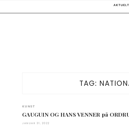
Skip
AKTUEL
to
content
TAG:
NATION
KUNST
GAUGUIN OG HANS VENNER på ORDR
JANUAR 31, 2022