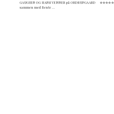
GAUGUIN OG HANS VENNER på ORDRUPGAARD ✮✮✮✮✮ Fra
sammen med Bente …