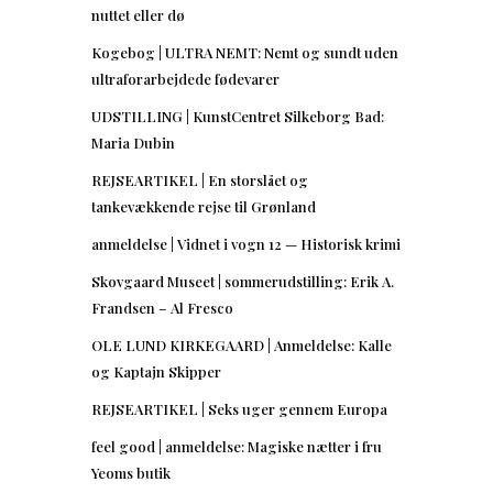
nuttet eller dø
Kogebog | ULTRA NEMT: Nemt og sundt uden
ultraforarbejdede fødevarer
UDSTILLING | KunstCentret Silkeborg Bad:
Maria Dubin
REJSEARTIKEL | En storslået og
tankevækkende rejse til Grønland
anmeldelse | Vidnet i vogn 12 — Historisk krimi
Skovgaard Museet | sommerudstilling: Erik A.
Frandsen – Al Fresco
OLE LUND KIRKEGAARD | Anmeldelse: Kalle
og Kaptajn Skipper
REJSEARTIKEL | Seks uger gennem Europa
feel good | anmeldelse: Magiske nætter i fru
Yeoms butik