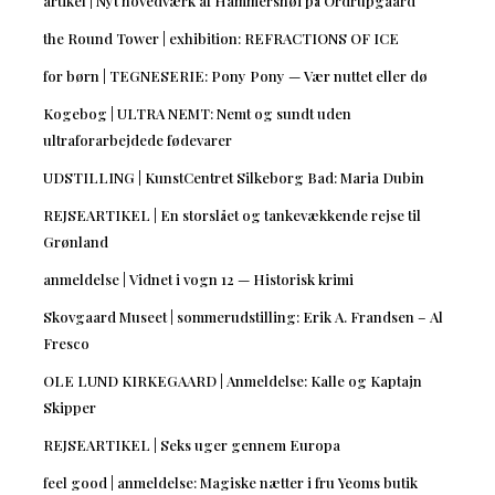
artikel | Nyt hovedværk af Hammershøi på Ordrupgaard
the Round Tower | exhibition: REFRACTIONS OF ICE
for børn | TEGNESERIE: Pony Pony — Vær nuttet eller dø
Kogebog | ULTRA NEMT: Nemt og sundt uden
ultraforarbejdede fødevarer
UDSTILLING | KunstCentret Silkeborg Bad: Maria Dubin
REJSEARTIKEL | En storslået og tankevækkende rejse til
Grønland
anmeldelse | Vidnet i vogn 12 — Historisk krimi
Skovgaard Museet | sommerudstilling: Erik A. Frandsen – Al
Fresco
OLE LUND KIRKEGAARD | Anmeldelse: Kalle og Kaptajn
Skipper
REJSEARTIKEL | Seks uger gennem Europa
feel good | anmeldelse: Magiske nætter i fru Yeoms butik