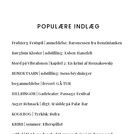
POPULÆRE INDLÆG
Frøbjerg Festspil | anmeldelse: Baronessen fra Benzintanken
Børglum Kloster | udstilling: Esben Hanefelt
Mord på Vibrafonen | kapitel 2: En krimi af Roxnakowsky
RUNDETAARN | udstilling: Isens brydninger
boganmeldelse | frevert: GÅ TUR
HELSINGØR | Gadeteater: Passage Festival
Asger Schnack | digt: At sidde på Palæ Bar
KOGEBOG | Tyrkisk: Sofra
KRIMI | sommer: Efterspillet