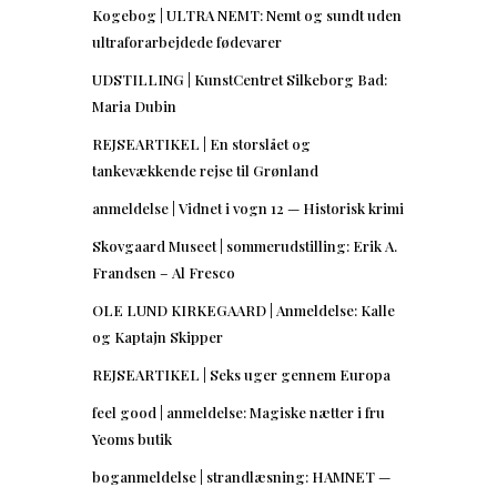
Kogebog | ULTRA NEMT: Nemt og sundt uden
ultraforarbejdede fødevarer
UDSTILLING | KunstCentret Silkeborg Bad:
Maria Dubin
REJSEARTIKEL | En storslået og
tankevækkende rejse til Grønland
anmeldelse | Vidnet i vogn 12 — Historisk krimi
Skovgaard Museet | sommerudstilling: Erik A.
Frandsen – Al Fresco
OLE LUND KIRKEGAARD | Anmeldelse: Kalle
og Kaptajn Skipper
REJSEARTIKEL | Seks uger gennem Europa
feel good | anmeldelse: Magiske nætter i fru
Yeoms butik
boganmeldelse | strandlæsning: HAMNET —