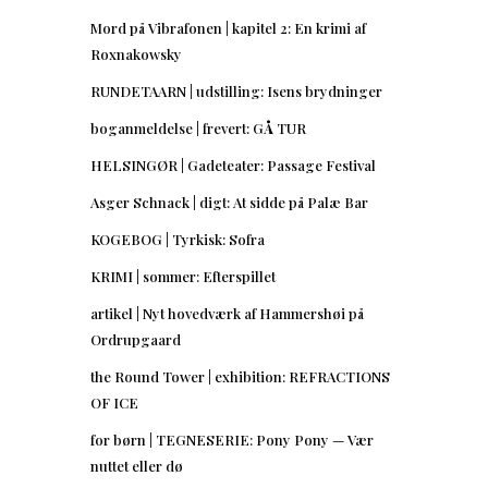
Mord på Vibrafonen | kapitel 2: En krimi af
Roxnakowsky
RUNDETAARN | udstilling: Isens brydninger
boganmeldelse | frevert: GÅ TUR
HELSINGØR | Gadeteater: Passage Festival
Asger Schnack | digt: At sidde på Palæ Bar
KOGEBOG | Tyrkisk: Sofra
KRIMI | sommer: Efterspillet
artikel | Nyt hovedværk af Hammershøi på
Ordrupgaard
the Round Tower | exhibition: REFRACTIONS
OF ICE
for børn | TEGNESERIE: Pony Pony — Vær
nuttet eller dø