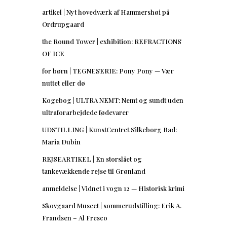
artikel | Nyt hovedværk af Hammershøi på
Ordrupgaard
the Round Tower | exhibition: REFRACTIONS
OF ICE
for børn | TEGNESERIE: Pony Pony — Vær
nuttet eller dø
Kogebog | ULTRA NEMT: Nemt og sundt uden
ultraforarbejdede fødevarer
UDSTILLING | KunstCentret Silkeborg Bad:
Maria Dubin
REJSEARTIKEL | En storslået og
tankevækkende rejse til Grønland
anmeldelse | Vidnet i vogn 12 — Historisk krimi
Skovgaard Museet | sommerudstilling: Erik A.
Frandsen – Al Fresco