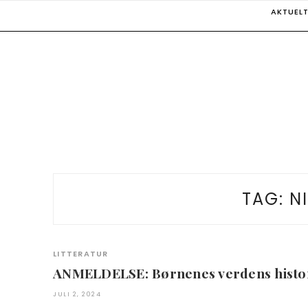
Skip
AKTUEL
to
content
TAG:
N
LITTERATUR
ANMELDELSE: Børnenes verdens histo
JULI 2, 2024