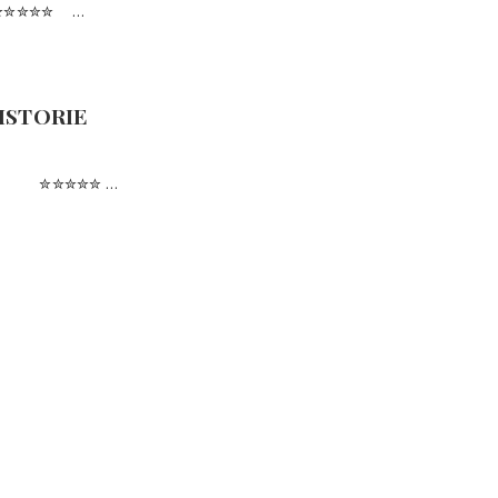
 ✮✮✮✮✮ …
ISTORIE
RIE ✮✮✮✮✮ …