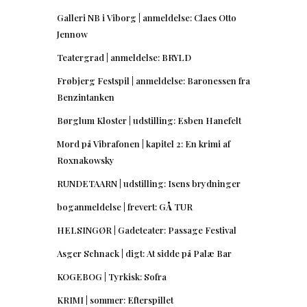
Galleri NB i Viborg | anmeldelse: Claes Otto
Jennow
Teatergrad | anmeldelse: BRYLD
Frøbjerg Festspil | anmeldelse: Baronessen fra
Benzintanken
Børglum Kloster | udstilling: Esben Hanefelt
Mord på Vibrafonen | kapitel 2: En krimi af
Roxnakowsky
RUNDETAARN | udstilling: Isens brydninger
boganmeldelse | frevert: GÅ TUR
HELSINGØR | Gadeteater: Passage Festival
Asger Schnack | digt: At sidde på Palæ Bar
KOGEBOG | Tyrkisk: Sofra
KRIMI | sommer: Efterspillet