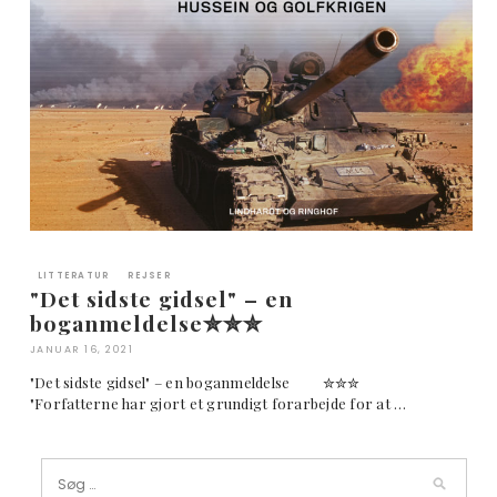
LITTERATUR
REJSER
"Det sidste gidsel" – en
boganmeldelse✮✮✮
JANUAR 16, 2021
"Det sidste gidsel" – en boganmeldelse ✮✮✮
"Forfatterne har gjort et grundigt forarbejde for at …