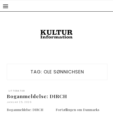
Skip
to
content
TAG:
OLE SØNNICHSEN
LITTERATUR
Boganmeldelse: DIRCH
JANUAR 25, 2026
Boganmeldelse: DIRCH Fortællingen om Danmarks