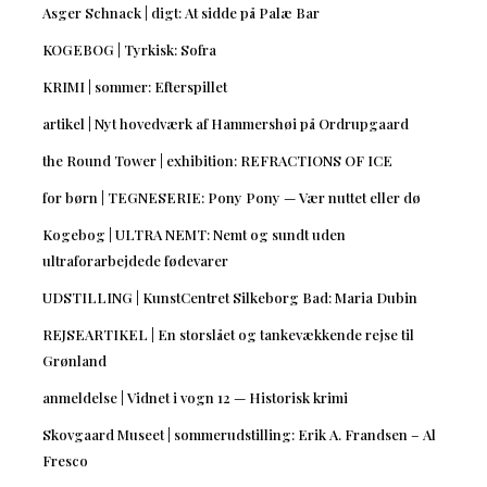
Asger Schnack | digt: At sidde på Palæ Bar
KOGEBOG | Tyrkisk: Sofra
KRIMI | sommer: Efterspillet
artikel | Nyt hovedværk af Hammershøi på Ordrupgaard
the Round Tower | exhibition: REFRACTIONS OF ICE
for børn | TEGNESERIE: Pony Pony — Vær nuttet eller dø
Kogebog | ULTRA NEMT: Nemt og sundt uden
ultraforarbejdede fødevarer
UDSTILLING | KunstCentret Silkeborg Bad: Maria Dubin
REJSEARTIKEL | En storslået og tankevækkende rejse til
Grønland
anmeldelse | Vidnet i vogn 12 — Historisk krimi
Skovgaard Museet | sommerudstilling: Erik A. Frandsen – Al
Fresco