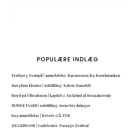
POPULÆRE INDLÆG
Frøbjerg Festspil | anmeldelse: Baronessen fra Benzintanken
Børglum Kloster | udstilling: Esben Hanefelt
Mord på Vibrafonen | kapitel 2: En krimi af Roxnakowsky
RUNDETAARN | udstilling: Isens brydninger
boganmeldelse | frevert: GÅ TUR
HELSINGØR | Gadeteater: Passage Festival