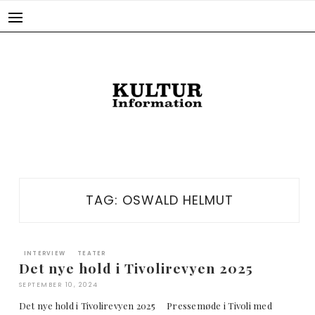
Skip
to
content
TAG:
OSWALD HELMUT
INTERVIEW
TEATER
Det nye hold i Tivolirevyen 2025
SEPTEMBER 10, 2024
Det nye hold i Tivolirevyen 2025 Pressemøde i Tivoli med