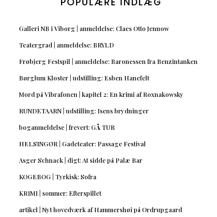
POPULÆRE INDLÆG
Galleri NB i Viborg | anmeldelse: Claes Otto Jennow
Teatergrad | anmeldelse: BRYLD
Frøbjerg Festspil | anmeldelse: Baronessen fra Benzintanken
Børglum Kloster | udstilling: Esben Hanefelt
Mord på Vibrafonen | kapitel 2: En krimi af Roxnakowsky
RUNDETAARN | udstilling: Isens brydninger
boganmeldelse | frevert: GÅ TUR
HELSINGØR | Gadeteater: Passage Festival
Asger Schnack | digt: At sidde på Palæ Bar
KOGEBOG | Tyrkisk: Sofra
KRIMI | sommer: Efterspillet
artikel | Nyt hovedværk af Hammershøi på Ordrupgaard