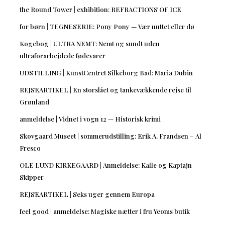
the Round Tower | exhibition: REFRACTIONS OF ICE
for børn | TEGNESERIE: Pony Pony — Vær nuttet eller dø
Kogebog | ULTRA NEMT: Nemt og sundt uden
ultraforarbejdede fødevarer
UDSTILLING | KunstCentret Silkeborg Bad: Maria Dubin
REJSEARTIKEL | En storslået og tankevækkende rejse til
Grønland
anmeldelse | Vidnet i vogn 12 — Historisk krimi
Skovgaard Museet | sommerudstilling: Erik A. Frandsen – Al
Fresco
OLE LUND KIRKEGAARD | Anmeldelse: Kalle og Kaptajn
Skipper
REJSEARTIKEL | Seks uger gennem Europa
feel good | anmeldelse: Magiske nætter i fru Yeoms butik