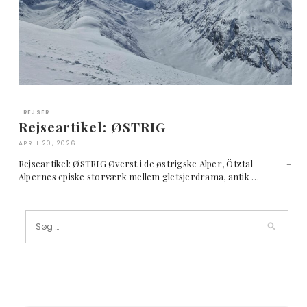
REJSER
Rejseartikel: ØSTRIG
APRIL 20, 2026
Rejseartikel: ØSTRIG Øverst i de østrigske Alper, Ötztal –
Alpernes episke storværk mellem gletsjerdrama, antik …