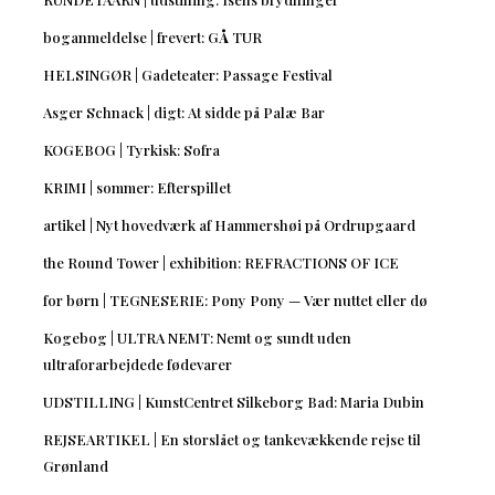
boganmeldelse | frevert: GÅ TUR
HELSINGØR | Gadeteater: Passage Festival
Asger Schnack | digt: At sidde på Palæ Bar
KOGEBOG | Tyrkisk: Sofra
KRIMI | sommer: Efterspillet
artikel | Nyt hovedværk af Hammershøi på Ordrupgaard
the Round Tower | exhibition: REFRACTIONS OF ICE
for børn | TEGNESERIE: Pony Pony — Vær nuttet eller dø
Kogebog | ULTRA NEMT: Nemt og sundt uden
ultraforarbejdede fødevarer
UDSTILLING | KunstCentret Silkeborg Bad: Maria Dubin
REJSEARTIKEL | En storslået og tankevækkende rejse til
Grønland