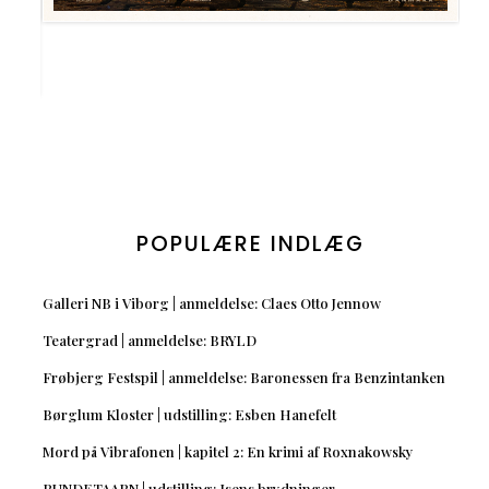
POPULÆRE INDLÆG
Galleri NB i Viborg | anmeldelse: Claes Otto Jennow
Teatergrad | anmeldelse: BRYLD
Frøbjerg Festspil | anmeldelse: Baronessen fra Benzintanken
Børglum Kloster | udstilling: Esben Hanefelt
Mord på Vibrafonen | kapitel 2: En krimi af Roxnakowsky
RUNDETAARN | udstilling: Isens brydninger