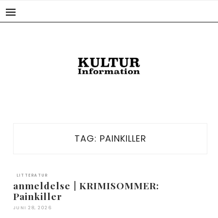
Skip
to
content
TAG:
PAINKILLER
LITTERATUR
anmeldelse | KRIMISOMMER:
Painkiller
JUNI 28, 2026