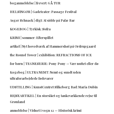
boganmeldelse | frevert: GÅ TUR
HELSINGØR | Gadeteater: Passage Festival
Asger Schnack | digt: At sidde på Palæ Bar
KOGEBOG | Tyrkisk: Sofra
KRIMI | sommer: Efterspillet
artikel | Nyt hovedværk af Hammershøi på Ordrupgaard
the Round Tower | exhibition: REFRACTIONS OF ICE
for børn | TEGNESERIE: Pony Pony — Vær nuttet eller dø
Kogebog | ULTRA NEMT: Nemt og sundt uden
ultraforarbejdede fødevarer
UDSTILLING | KunstCentret Silkeborg Bad: Maria Dubin
REJSEARTIKEL | En storslået og tankevækkende rejse til
Grønland
anmeldelse | Vidnet i vogn 12 — Historisk krimi