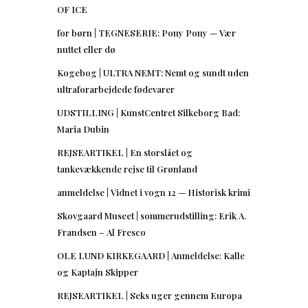
OF ICE
for børn | TEGNESERIE: Pony Pony — Vær
nuttet eller dø
Kogebog | ULTRA NEMT: Nemt og sundt uden
ultraforarbejdede fødevarer
UDSTILLING | KunstCentret Silkeborg Bad:
Maria Dubin
REJSEARTIKEL | En storslået og
tankevækkende rejse til Grønland
anmeldelse | Vidnet i vogn 12 — Historisk krimi
Skovgaard Museet | sommerudstilling: Erik A.
Frandsen – Al Fresco
OLE LUND KIRKEGAARD | Anmeldelse: Kalle
og Kaptajn Skipper
REJSEARTIKEL | Seks uger gennem Europa