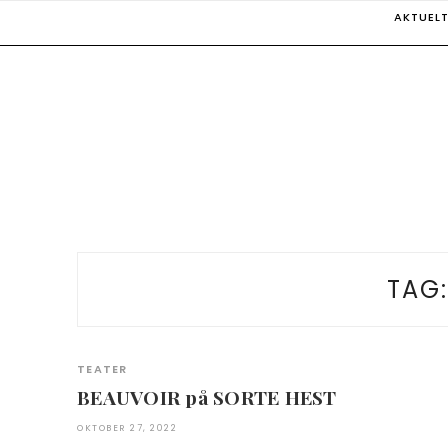
Skip
AKTUEL
to
content
TAG
TEATER
BEAUVOIR på SORTE HEST
OKTOBER 27, 2022