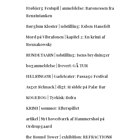
Frøbjerg Festspil | anmeldelse: Baronessen fra
Benzintanken
Børglum Kloster | udstilling: Esben Hanefelt
Mord på Vibrafonen | kapitel 2: En krimi af
Roxnakowsky
RUNDETAARN | udstilling: Isens brydninger
boganmeldelse | frevert: GÅ TUR
HELSINGØR | Gadeteater: Passage Festival
Asger Schnack | digt: At sidde på Palæ Bar
KOGEBOG | Tyrkisk: Sofra
KRIMI | sommer: Efterspillet
artikel | Nyt hovedværk af Hammershøi på
Ordrupgaard
the Round Tower | exhibition: REFRACTIONS