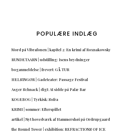
POPULÆRE INDLÆG
Mord på Vibrafonen | kapitel 2: En krimi af Roxnakowsky
RUNDETAARN | udstilling: Isens brydninger
boganmeldelse | frevert: GÅ TUR
HELSINGØR | Gadeteater: Passage Festival
Asger Schnack | digt: At sidde på Palæ Bar
KOGEBOG | Tyrkisk: Sofra
KRIMI | sommer: Efterspillet
artikel | Nyt hovedværk af Hammershøi på Ordrupgaard
the Round Tower | exhibition: REFRACTIONS OF ICE