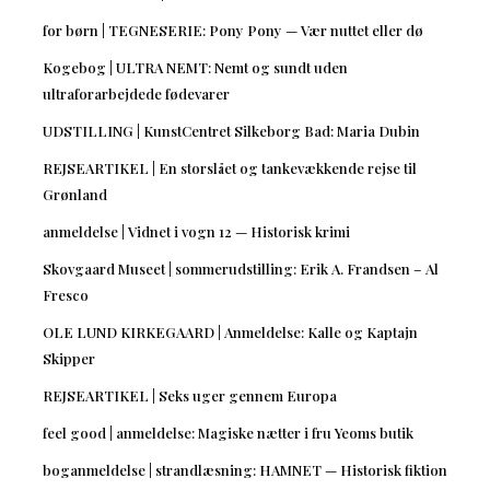
for børn | TEGNESERIE: Pony Pony — Vær nuttet eller dø
Kogebog | ULTRA NEMT: Nemt og sundt uden
ultraforarbejdede fødevarer
UDSTILLING | KunstCentret Silkeborg Bad: Maria Dubin
REJSEARTIKEL | En storslået og tankevækkende rejse til
Grønland
anmeldelse | Vidnet i vogn 12 — Historisk krimi
Skovgaard Museet | sommerudstilling: Erik A. Frandsen – Al
Fresco
OLE LUND KIRKEGAARD | Anmeldelse: Kalle og Kaptajn
Skipper
REJSEARTIKEL | Seks uger gennem Europa
feel good | anmeldelse: Magiske nætter i fru Yeoms butik
boganmeldelse | strandlæsning: HAMNET — Historisk fiktion