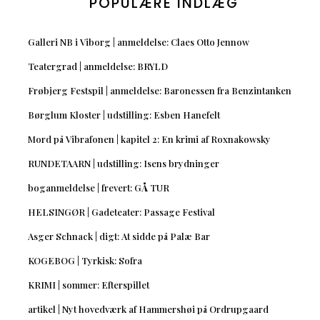
POPULÆRE INDLÆG
Galleri NB i Viborg | anmeldelse: Claes Otto Jennow
Teatergrad | anmeldelse: BRYLD
Frøbjerg Festspil | anmeldelse: Baronessen fra Benzintanken
Børglum Kloster | udstilling: Esben Hanefelt
Mord på Vibrafonen | kapitel 2: En krimi af Roxnakowsky
RUNDETAARN | udstilling: Isens brydninger
boganmeldelse | frevert: GÅ TUR
HELSINGØR | Gadeteater: Passage Festival
Asger Schnack | digt: At sidde på Palæ Bar
KOGEBOG | Tyrkisk: Sofra
KRIMI | sommer: Efterspillet
artikel | Nyt hovedværk af Hammershøi på Ordrupgaard