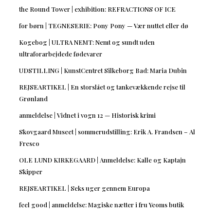
the Round Tower | exhibition: REFRACTIONS OF ICE
for børn | TEGNESERIE: Pony Pony — Vær nuttet eller dø
Kogebog | ULTRA NEMT: Nemt og sundt uden
ultraforarbejdede fødevarer
UDSTILLING | KunstCentret Silkeborg Bad: Maria Dubin
REJSEARTIKEL | En storslået og tankevækkende rejse til
Grønland
anmeldelse | Vidnet i vogn 12 — Historisk krimi
Skovgaard Museet | sommerudstilling: Erik A. Frandsen – Al
Fresco
OLE LUND KIRKEGAARD | Anmeldelse: Kalle og Kaptajn
Skipper
REJSEARTIKEL | Seks uger gennem Europa
feel good | anmeldelse: Magiske nætter i fru Yeoms butik