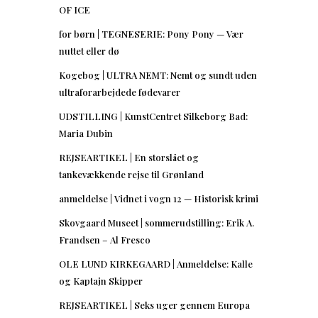
OF ICE
for børn | TEGNESERIE: Pony Pony — Vær
nuttet eller dø
Kogebog | ULTRA NEMT: Nemt og sundt uden
ultraforarbejdede fødevarer
UDSTILLING | KunstCentret Silkeborg Bad:
Maria Dubin
REJSEARTIKEL | En storslået og
tankevækkende rejse til Grønland
anmeldelse | Vidnet i vogn 12 — Historisk krimi
Skovgaard Museet | sommerudstilling: Erik A.
Frandsen – Al Fresco
OLE LUND KIRKEGAARD | Anmeldelse: Kalle
og Kaptajn Skipper
REJSEARTIKEL | Seks uger gennem Europa