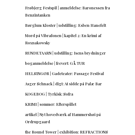
Frøbjerg Festspil | anmeldelse: Baronessen fra
Benzintanken
Børglum Kloster | udstilling: Esben Hanefelt
Mord på Vibrafonen | kapitel 2: En krimi af
Roxnakowsky
RUNDETAARN | udstilling: Isens brydninger
boganmeldelse | frevert: GÅ TUR
HELSINGØR | Gadeteater: Passage Festival
Asger Schnack | digt: At sidde på Palæ Bar
KOGEBOG | Tyrkisk: Sofra
KRIMI | sommer: Efterspillet
artikel | Nyt hovedværk af Hammershøi på
Ordrupgaard
the Round Tower | exhibition: REFRACTIONS