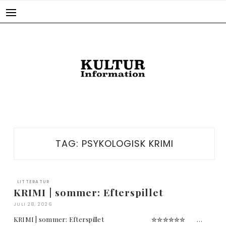
Skip
to
content
TAG:
PSYKOLOGISK KRIMI
LITTERATUR
KRIMI | sommer: Efterspillet
JULI 28, 2026
KRIMI | sommer: Efterspillet ✮✮✮✮✮✮ …