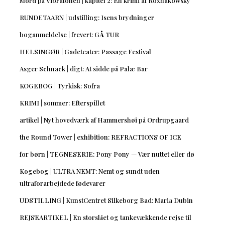
Mord på Vibrafonen | kapitel 2: En krimi af Roxnakowsky
RUNDETAARN | udstilling: Isens brydninger
boganmeldelse | frevert: GÅ TUR
HELSINGØR | Gadeteater: Passage Festival
Asger Schnack | digt: At sidde på Palæ Bar
KOGEBOG | Tyrkisk: Sofra
KRIMI | sommer: Efterspillet
artikel | Nyt hovedværk af Hammershøi på Ordrupgaard
the Round Tower | exhibition: REFRACTIONS OF ICE
for børn | TEGNESERIE: Pony Pony — Vær nuttet eller dø
Kogebog | ULTRA NEMT: Nemt og sundt uden
ultraforarbejdede fødevarer
UDSTILLING | KunstCentret Silkeborg Bad: Maria Dubin
REJSEARTIKEL | En storslået og tankevækkende rejse til