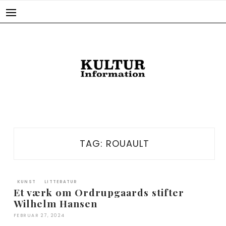
Skip
to
content
TAG:
ROUAULT
KUNST
LITTERATUR
Et værk om Ordrupgaards stifter
Wilhelm Hansen
FEBRUAR 27, 2024