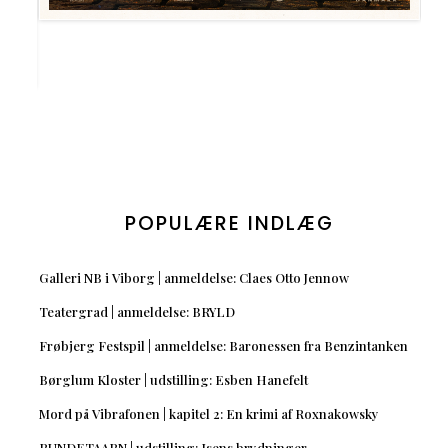
POPULÆRE INDLÆG
Galleri NB i Viborg | anmeldelse: Claes Otto Jennow
Teatergrad | anmeldelse: BRYLD
Frøbjerg Festspil | anmeldelse: Baronessen fra Benzintanken
Børglum Kloster | udstilling: Esben Hanefelt
Mord på Vibrafonen | kapitel 2: En krimi af Roxnakowsky
RUNDETAARN | udstilling: Isens brydninger