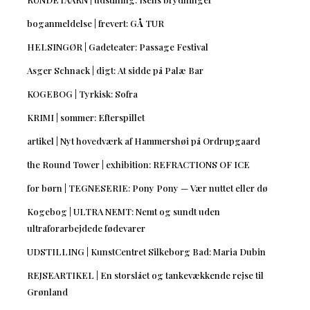
boganmeldelse | frevert: GÅ TUR
HELSINGØR | Gadeteater: Passage Festival
Asger Schnack | digt: At sidde på Palæ Bar
KOGEBOG | Tyrkisk: Sofra
KRIMI | sommer: Efterspillet
artikel | Nyt hovedværk af Hammershøi på Ordrupgaard
the Round Tower | exhibition: REFRACTIONS OF ICE
for børn | TEGNESERIE: Pony Pony — Vær nuttet eller dø
Kogebog | ULTRA NEMT: Nemt og sundt uden
ultraforarbejdede fødevarer
UDSTILLING | KunstCentret Silkeborg Bad: Maria Dubin
REJSEARTIKEL | En storslået og tankevækkende rejse til
Grønland