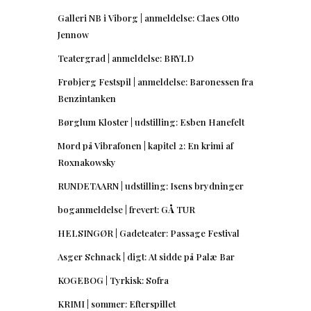
Galleri NB i Viborg | anmeldelse: Claes Otto
Jennow
Teatergrad | anmeldelse: BRYLD
Frøbjerg Festspil | anmeldelse: Baronessen fra
Benzintanken
Børglum Kloster | udstilling: Esben Hanefelt
Mord på Vibrafonen | kapitel 2: En krimi af
Roxnakowsky
RUNDETAARN | udstilling: Isens brydninger
boganmeldelse | frevert: GÅ TUR
HELSINGØR | Gadeteater: Passage Festival
Asger Schnack | digt: At sidde på Palæ Bar
KOGEBOG | Tyrkisk: Sofra
KRIMI | sommer: Efterspillet