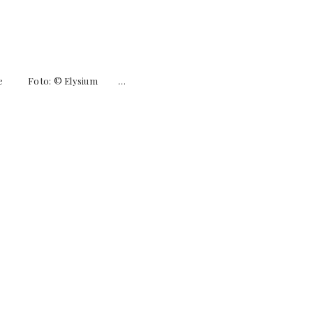
 Stage Foto: © Elysium …