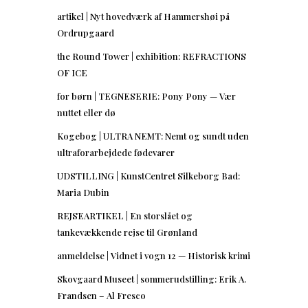
artikel | Nyt hovedværk af Hammershøi på
Ordrupgaard
the Round Tower | exhibition: REFRACTIONS
OF ICE
for børn | TEGNESERIE: Pony Pony — Vær
nuttet eller dø
Kogebog | ULTRA NEMT: Nemt og sundt uden
ultraforarbejdede fødevarer
UDSTILLING | KunstCentret Silkeborg Bad:
Maria Dubin
REJSEARTIKEL | En storslået og
tankevækkende rejse til Grønland
anmeldelse | Vidnet i vogn 12 — Historisk krimi
Skovgaard Museet | sommerudstilling: Erik A.
Frandsen – Al Fresco