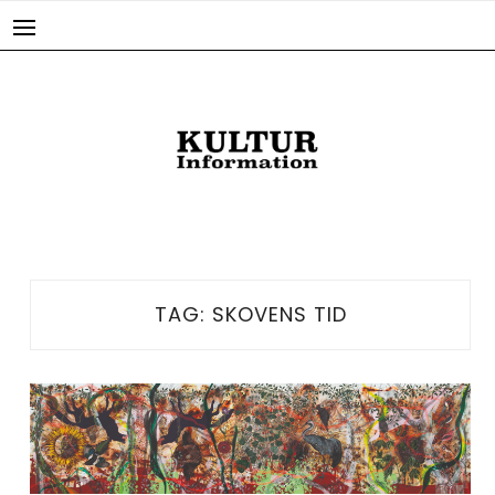
Skip
to
content
TAG:
SKOVENS TID