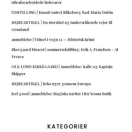
ultraforarbejdede fødevarer
UDSTILLING | KunstCentret Silkeborg Bad: Maria Dubin
REJSEARTIKEL | En storslået og tankevækkende rejse til
Grønland
anmeldelse | Vidnet i vogn 12 — Historisk krimi
Skovgaard Museet | sommerudstilling: Erik A. Frandsen – Al
Fresco
OLE LUND KIRKEGAARD | Anmeldelse: Kalle og Kaptajn
Skipper
REJSEARTIKEL | Seks uger gennem Europa
feel good | anmeldelse: Magiske nætter i fru Yeoms butik
KATEGORIER