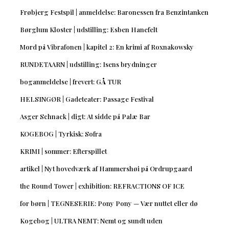
Frøbjerg Festspil | anmeldelse: Baronessen fra Benzintanken
Børglum Kloster | udstilling: Esben Hanefelt
Mord på Vibrafonen | kapitel 2: En krimi af Roxnakowsky
RUNDETAARN | udstilling: Isens brydninger
boganmeldelse | frevert: GÅ TUR
HELSINGØR | Gadeteater: Passage Festival
Asger Schnack | digt: At sidde på Palæ Bar
KOGEBOG | Tyrkisk: Sofra
KRIMI | sommer: Efterspillet
artikel | Nyt hovedværk af Hammershøi på Ordrupgaard
the Round Tower | exhibition: REFRACTIONS OF ICE
for børn | TEGNESERIE: Pony Pony — Vær nuttet eller dø
Kogebog | ULTRA NEMT: Nemt og sundt uden