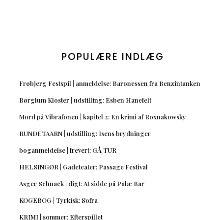
POPULÆRE INDLÆG
Frøbjerg Festspil | anmeldelse: Baronessen fra Benzintanken
Børglum Kloster | udstilling: Esben Hanefelt
Mord på Vibrafonen | kapitel 2: En krimi af Roxnakowsky
RUNDETAARN | udstilling: Isens brydninger
boganmeldelse | frevert: GÅ TUR
HELSINGØR | Gadeteater: Passage Festival
Asger Schnack | digt: At sidde på Palæ Bar
KOGEBOG | Tyrkisk: Sofra
KRIMI | sommer: Efterspillet