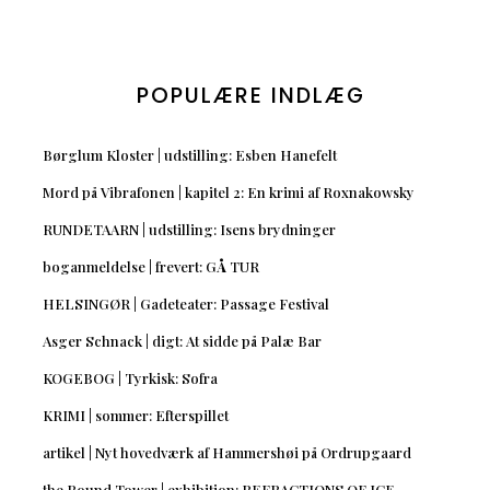
POPULÆRE INDLÆG
Børglum Kloster | udstilling: Esben Hanefelt
Mord på Vibrafonen | kapitel 2: En krimi af Roxnakowsky
RUNDETAARN | udstilling: Isens brydninger
boganmeldelse | frevert: GÅ TUR
HELSINGØR | Gadeteater: Passage Festival
Asger Schnack | digt: At sidde på Palæ Bar
KOGEBOG | Tyrkisk: Sofra
KRIMI | sommer: Efterspillet
artikel | Nyt hovedværk af Hammershøi på Ordrupgaard
the Round Tower | exhibition: REFRACTIONS OF ICE