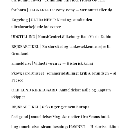
for børn | TEGNESERIE: Pony Pony — Vær nuttet eller dø
Kogebog | ULTRA NEMT: Nemt og sundt uden
ultraforarbejdede fødevarer
UDSTILLING | KunstCentret Silkeborg Bad: Maria Dubin
REJSEARTIKEL | En storslået og tankevækkende rejse til
Grønland
anmeldelse | Vidnet i vogn 12 — Historisk krimi
Skovgaard Museet | sommerudstilling: Erik A. Frandsen – Al
Fresco
OLE LUND KIRKEGAARD | Anmeldelse: Kalle og Kaptajn
Skipper
REJSEARTIKEL | Seks uger gennem Europa
feel good | anmeldelse: Magiske nætter i fru Yeoms butik
boganmeldelse | strandlæsning: HAMNET — Historisk fiktion