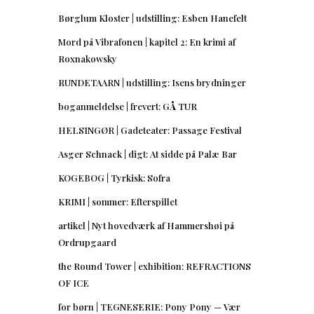
Børglum Kloster | udstilling: Esben Hanefelt
Mord på Vibrafonen | kapitel 2: En krimi af
Roxnakowsky
RUNDETAARN | udstilling: Isens brydninger
boganmeldelse | frevert: GÅ TUR
HELSINGØR | Gadeteater: Passage Festival
Asger Schnack | digt: At sidde på Palæ Bar
KOGEBOG | Tyrkisk: Sofra
KRIMI | sommer: Efterspillet
artikel | Nyt hovedværk af Hammershøi på
Ordrupgaard
the Round Tower | exhibition: REFRACTIONS
OF ICE
for børn | TEGNESERIE: Pony Pony — Vær