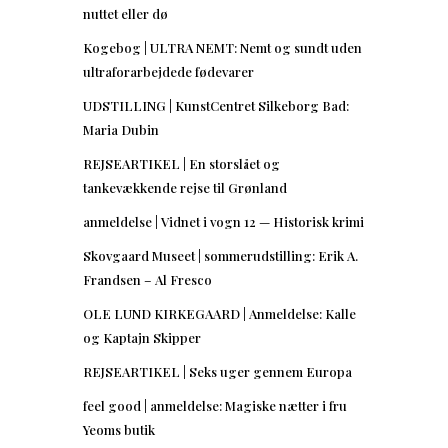
nuttet eller dø
Kogebog | ULTRA NEMT: Nemt og sundt uden
ultraforarbejdede fødevarer
UDSTILLING | KunstCentret Silkeborg Bad:
Maria Dubin
REJSEARTIKEL | En storslået og
tankevækkende rejse til Grønland
anmeldelse | Vidnet i vogn 12 — Historisk krimi
Skovgaard Museet | sommerudstilling: Erik A.
Frandsen – Al Fresco
OLE LUND KIRKEGAARD | Anmeldelse: Kalle
og Kaptajn Skipper
REJSEARTIKEL | Seks uger gennem Europa
feel good | anmeldelse: Magiske nætter i fru
Yeoms butik