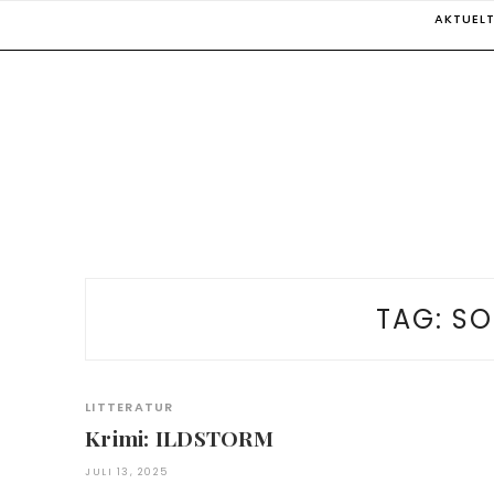
Skip
AKTUEL
to
content
TAG:
SO
LITTERATUR
Krimi: ILDSTORM
JULI 13, 2025