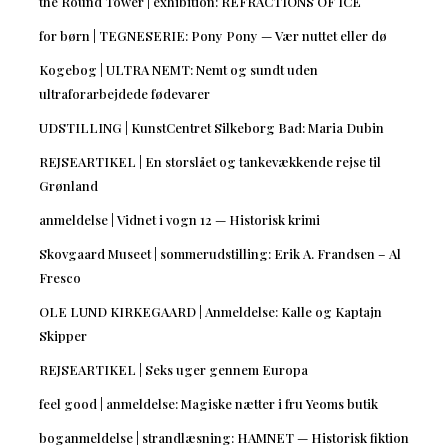
the Round Tower | exhibition: REFRACTIONS OF ICE
for børn | TEGNESERIE: Pony Pony — Vær nuttet eller dø
Kogebog | ULTRA NEMT: Nemt og sundt uden
ultraforarbejdede fødevarer
UDSTILLING | KunstCentret Silkeborg Bad: Maria Dubin
REJSEARTIKEL | En storslået og tankevækkende rejse til
Grønland
anmeldelse | Vidnet i vogn 12 — Historisk krimi
Skovgaard Museet | sommerudstilling: Erik A. Frandsen – Al
Fresco
OLE LUND KIRKEGAARD | Anmeldelse: Kalle og Kaptajn
Skipper
REJSEARTIKEL | Seks uger gennem Europa
feel good | anmeldelse: Magiske nætter i fru Yeoms butik
boganmeldelse | strandlæsning: HAMNET — Historisk fiktion