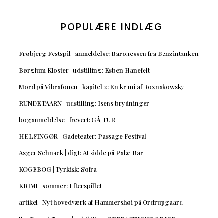
POPULÆRE INDLÆG
Frøbjerg Festspil | anmeldelse: Baronessen fra Benzintanken
Børglum Kloster | udstilling: Esben Hanefelt
Mord på Vibrafonen | kapitel 2: En krimi af Roxnakowsky
RUNDETAARN | udstilling: Isens brydninger
boganmeldelse | frevert: GÅ TUR
HELSINGØR | Gadeteater: Passage Festival
Asger Schnack | digt: At sidde på Palæ Bar
KOGEBOG | Tyrkisk: Sofra
KRIMI | sommer: Efterspillet
artikel | Nyt hovedværk af Hammershøi på Ordrupgaard