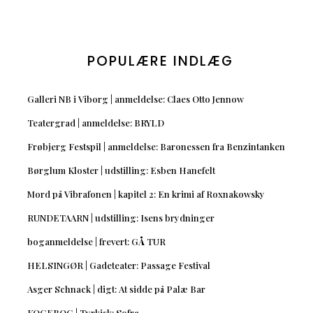
POPULÆRE INDLÆG
Galleri NB i Viborg | anmeldelse: Claes Otto Jennow
Teatergrad | anmeldelse: BRYLD
Frøbjerg Festspil | anmeldelse: Baronessen fra Benzintanken
Børglum Kloster | udstilling: Esben Hanefelt
Mord på Vibrafonen | kapitel 2: En krimi af Roxnakowsky
RUNDETAARN | udstilling: Isens brydninger
boganmeldelse | frevert: GÅ TUR
HELSINGØR | Gadeteater: Passage Festival
Asger Schnack | digt: At sidde på Palæ Bar
KOGEBOG | Tyrkisk: Sofra