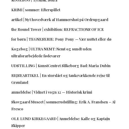
KRIMI | sommer: Efterspillet
artikel | Nyt hovedværk af Hammershøi på Ordrupgaard
the Round Tower | exhibition: REFRACTIONS OF ICE
for børn | TEGNESERIE: Pony Pony — Vær nuttet eller dø
Kogebog | ULTRA NEMT: Nemt og sundt uden
ultraforarbejdede fødevarer
UDSTILLING | KunstCentret Silkeborg Bad: Maria Dubin
REJSEARTIKEL | En storslået og tankevækkende rejse til
Grønland
anmeldelse | Vidnet i vogn 12 — Historisk krimi
Skovgaard Museet | sommerudstilling: Erik A. Frandsen – Al
Fresco
OLE LUND KIRKEGAARD | Anmeldelse: Kalle og Kaptajn
Skipper