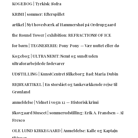
KOGEBOG | Tyrkisk: Sofra
KRIMI | sommer: Efterspillet
artikel | Nyt hovedværk af Hammershøi på Ordrupgaard
the Round Tower | exhibition: REFRACTIONS OF ICE
for børn | TEGNESERIE: Pony Pony — Vær nuttet eller dø
Kogebog | ULTRA NEMT: Nemt og sundt uden
ultraforarbejdede fødevarer
UDSTILLING | KunstCentret Silkeborg Bad: Maria Dubin
REJSEARTIKEL | En storslået og tankevækkende rejse til
Grønland
anmeldelse | Vidnet i vogn 12 — Historisk krimi
Skovgaard Museet | sommerudstilling: Erik A. Frandsen – Al
Fresco
OLE LUND KIRKEGAARD | Anmeldelse: Kalle og Kaptajn
Skipper