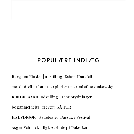
POPULÆRE INDLÆG
Børglum Kloster | udstilling: Esben Hanefelt
Mord på Vibrafonen | kapitel 2: En krimi af Roxnakowsky
RUNDETAARN | udstilling: Isens brydninger
boganmeldelse | frevert: GÅ TUR
HELSINGØR | Gadeteater: Passage Festival
Asger Schnack | digt: At sidde på Palæ Bar