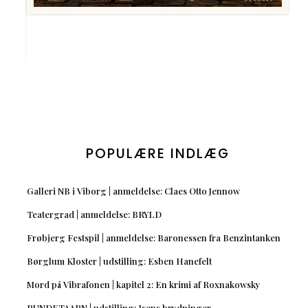
POPULÆRE INDLÆG
Galleri NB i Viborg | anmeldelse: Claes Otto Jennow
Teatergrad | anmeldelse: BRYLD
Frøbjerg Festspil | anmeldelse: Baronessen fra Benzintanken
Børglum Kloster | udstilling: Esben Hanefelt
Mord på Vibrafonen | kapitel 2: En krimi af Roxnakowsky
RUNDETAARN | udstilling: Isens brydninger