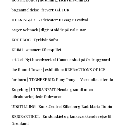
boganmeldelse | frevert: GÅ TUR
HELSINGØR | Gadeteater: Passage Festival
Asger Schnack | digt: At sidde på Palæ Bar
KOGEBOG | Tyrkisk: Sofra
KRIMI | sommer: Efterspillet
artikel | Nyt hovedværk af Hammershøi på Ordrupgaard
the Round Tower | exhibition: REFRACTIONS OF ICE
for børn | TEGNESERIE: Pony Pony — Vær nuttet eller dø
Kogebog | ULTRA NEMT: Nemt og sundt uden
ultraforarbejdede fødevarer
UDSTILLING | KunstCentret Silkeborg Bad: Maria Dubin
REJSEARTIKEL | En storslået og tankevækkende rejse til
Grønland