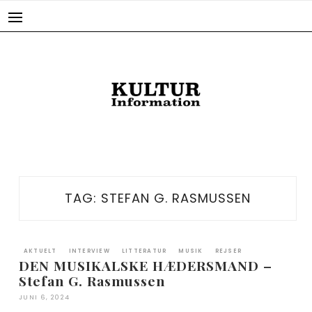
Skip
to
content
TAG:
STEFAN G. RASMUSSEN
AKTUELT
INTERVIEW
LITTERATUR
MUSIK
REJSER
DEN MUSIKALSKE HÆDERSMAND –
Stefan G. Rasmussen
JUNI 6, 2024