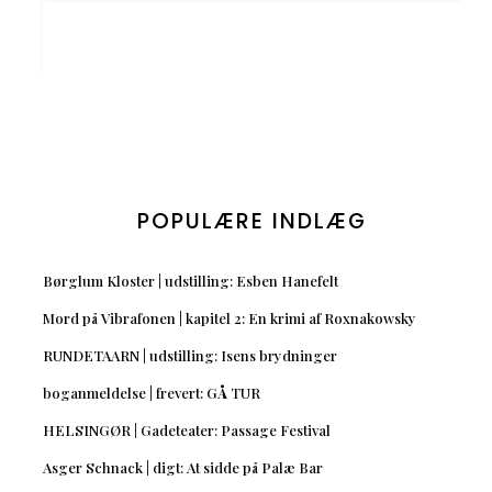
POPULÆRE INDLÆG
Børglum Kloster | udstilling: Esben Hanefelt
Mord på Vibrafonen | kapitel 2: En krimi af Roxnakowsky
RUNDETAARN | udstilling: Isens brydninger
boganmeldelse | frevert: GÅ TUR
HELSINGØR | Gadeteater: Passage Festival
Asger Schnack | digt: At sidde på Palæ Bar