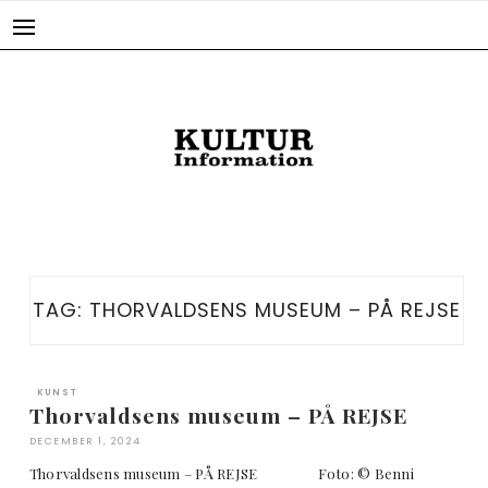
Skip
to
content
TAG:
THORVALDSENS MUSEUM – PÅ REJSE
KUNST
Thorvaldsens museum – PÅ REJSE
DECEMBER 1, 2024
Thorvaldsens museum – PÅ REJSE Foto: © Benni