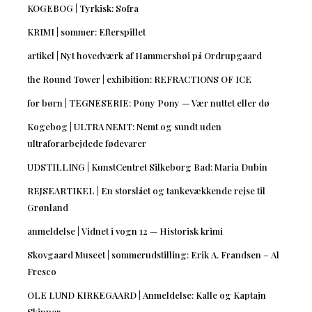
KOGEBOG | Tyrkisk: Sofra
KRIMI | sommer: Efterspillet
artikel | Nyt hovedværk af Hammershøi på Ordrupgaard
the Round Tower | exhibition: REFRACTIONS OF ICE
for børn | TEGNESERIE: Pony Pony — Vær nuttet eller dø
Kogebog | ULTRA NEMT: Nemt og sundt uden
ultraforarbejdede fødevarer
UDSTILLING | KunstCentret Silkeborg Bad: Maria Dubin
REJSEARTIKEL | En storslået og tankevækkende rejse til
Grønland
anmeldelse | Vidnet i vogn 12 — Historisk krimi
Skovgaard Museet | sommerudstilling: Erik A. Frandsen – Al
Fresco
OLE LUND KIRKEGAARD | Anmeldelse: Kalle og Kaptajn
Skipper