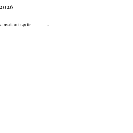
 2026
nssensation i 149 år …