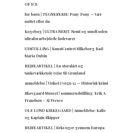
OF ICE
for børn | TEGNESERIE: Pony Pony — Vær
nuttet eller dø
Kogebog | ULTRA NEMT: Nemt og sundt uden
ultraforarbejdede fødevarer
UDSTILLING | KunstCentret Silkeborg Bad:
Maria Dubin
REJSEARTIKEL | En storslået og
tankevækkende rejse til Grønland
anmeldelse | Vidnet i vogn 12 — Historisk krimi
Skovgaard Museet | sommerudstilling: Erik A.
Frandsen – Al Fresco
OLE LUND KIRKEGAARD | Anmeldelse: Kalle
og Kaptajn Skipper
REJSEARTIKEL | Seks uger gennem Europa