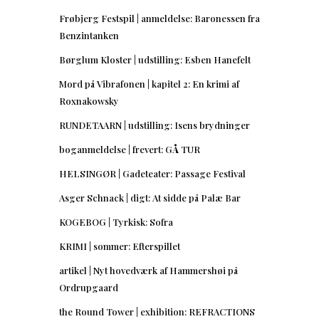
Frøbjerg Festspil | anmeldelse: Baronessen fra
Benzintanken
Børglum Kloster | udstilling: Esben Hanefelt
Mord på Vibrafonen | kapitel 2: En krimi af
Roxnakowsky
RUNDETAARN | udstilling: Isens brydninger
boganmeldelse | frevert: GÅ TUR
HELSINGØR | Gadeteater: Passage Festival
Asger Schnack | digt: At sidde på Palæ Bar
KOGEBOG | Tyrkisk: Sofra
KRIMI | sommer: Efterspillet
artikel | Nyt hovedværk af Hammershøi på
Ordrupgaard
the Round Tower | exhibition: REFRACTIONS