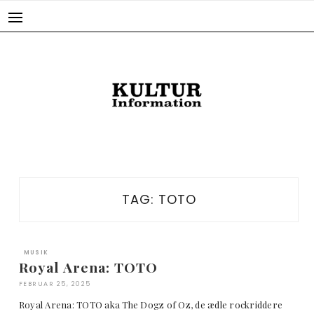
Skip
to
content
TAG:
TOTO
MUSIK
Royal Arena: TOTO
FEBRUAR 25, 2025
Royal Arena: TOTO aka The Dogz of Oz, de ædle rockriddere