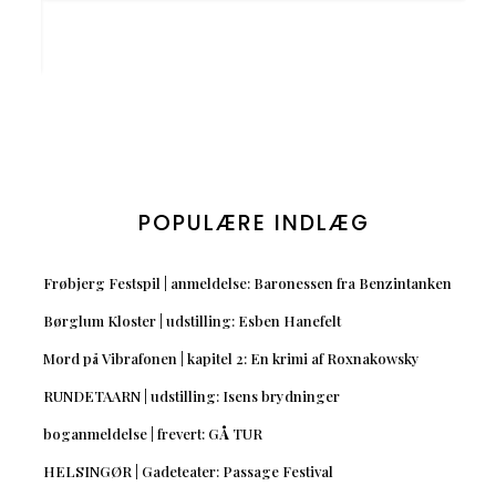
POPULÆRE INDLÆG
Frøbjerg Festspil | anmeldelse: Baronessen fra Benzintanken
Børglum Kloster | udstilling: Esben Hanefelt
Mord på Vibrafonen | kapitel 2: En krimi af Roxnakowsky
RUNDETAARN | udstilling: Isens brydninger
boganmeldelse | frevert: GÅ TUR
HELSINGØR | Gadeteater: Passage Festival