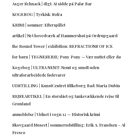
Asger Schnack | digt: At sidde på Palæ Bar
KOGEBOG | Tyrkisk: Sofra
KRIMI | sommer: Efterspillet
artikel | Nyt hovedværk af Hammershøi på Ordrupgaard
the Round Tower | exhibition: REFRACTIONS OF ICE
for børn | TEGNESERIE: Pony Pony — Vær nuttet eller dø
Kogebog | ULTRA NEMT: Nemt og sundt uden
ultraforarbejdede fødevarer
UDSTILLING | KunstCentret Silkeborg Bad: Maria Dubin
REJSEARTIKEL | En storslået og tankevækkende rejse til
Grønland
anmeldelse | Vidnet i vogn 12 — Historisk krimi
Skovgaard Museet | sommerudstilling: Erik A. Frandsen – Al
Fresco