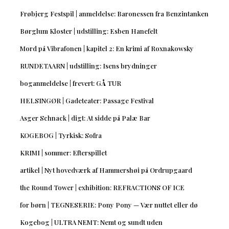
Frøbjerg Festspil | anmeldelse: Baronessen fra Benzintanken
Børglum Kloster | udstilling: Esben Hanefelt
Mord på Vibrafonen | kapitel 2: En krimi af Roxnakowsky
RUNDETAARN | udstilling: Isens brydninger
boganmeldelse | frevert: GÅ TUR
HELSINGØR | Gadeteater: Passage Festival
Asger Schnack | digt: At sidde på Palæ Bar
KOGEBOG | Tyrkisk: Sofra
KRIMI | sommer: Efterspillet
artikel | Nyt hovedværk af Hammershøi på Ordrupgaard
the Round Tower | exhibition: REFRACTIONS OF ICE
for børn | TEGNESERIE: Pony Pony — Vær nuttet eller dø
Kogebog | ULTRA NEMT: Nemt og sundt uden