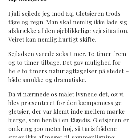
I juli sejlede jeg mod Eqi Gletsjeren trods
tåge og regn. Man skal nemlig ikke lade sig
afskrække af den øjeblikkelige vejrsituation.
Vejret kan nemlig hurtigt skifte.
Sejladsen varede seks timer. To timer frem
og to timer tilbage. Det gav mulighed for
hele to timers naturiagttagelser på stedet –
både smukke og dramatiske.
Da vi nærmede os målet lysnede det, og vi
blev præsenteret for den kæmpemæssige
gletsjer, der var klemt inde mellem mørke
bjerge, som henlå i en tågedis. Gletsjeren er
omkring 300 meter høj, så turistbådene
syner ikke af meget til sammenligning.