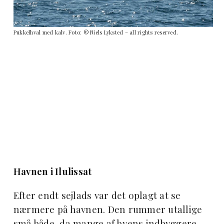
Pukkelhval med kalv. Foto: © Niels Lyksted – all rights reserved.
Havnen i Ilulissat
Efter endt sejlads var det oplagt at se
nærmere på havnen. Den rummer utallige
små både, da mange af byens indbyggere