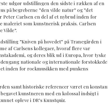
te udgør udstillingen den sidste i rækken af en
kus på begreberne ”den vilde natur” og ”det
r Peter Carlsen en del af et nybrud inden for
ede maleriet som kunstnerisk praksis. Carlsen
 Vilde”.
udstilling ”Kniven på hovedet” på Tranegården i
me af Carlsens kollegaer, hvoraf flere var
stakademi, og deres blik ud i Europa, hvor tyske
dengang nationale og internationale forstokkede
det inden for rockmusikken med punkens
verden samt historiske referencer været en konstan
 begavet kunstneren med en kolossal indsigt i
 kunnet opleve i DR’s Kunstquiz.