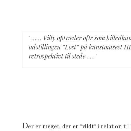
' …… Villy optræder ofte som billedkun
udstillingen ”Lost” på kunstmuseet H
retrospektivt til stede …..'
D
er er meget, der er ”vildt” i relation t