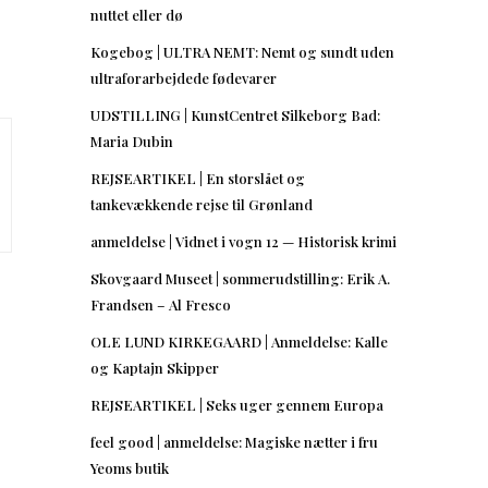
nuttet eller dø
Kogebog | ULTRA NEMT: Nemt og sundt uden
ultraforarbejdede fødevarer
UDSTILLING | KunstCentret Silkeborg Bad:
Maria Dubin
REJSEARTIKEL | En storslået og
tankevækkende rejse til Grønland
anmeldelse | Vidnet i vogn 12 — Historisk krimi
Skovgaard Museet | sommerudstilling: Erik A.
Frandsen – Al Fresco
OLE LUND KIRKEGAARD | Anmeldelse: Kalle
og Kaptajn Skipper
REJSEARTIKEL | Seks uger gennem Europa
feel good | anmeldelse: Magiske nætter i fru
Yeoms butik