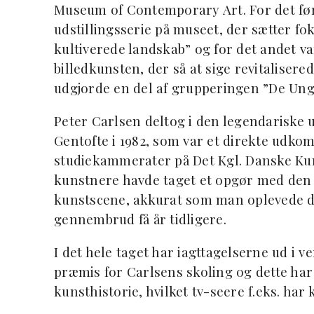
Museum of Contemporary Art. For det førs
udstillingsserie på museet, der sætter fo
kultiverede landskab” og for det andet va
billedkunsten, der så at sige revitaliser
udgjorde en del af grupperingen ”De Unge
Peter Carlsen deltog i den legendariske 
Gentofte i 1982, som var et direkte udkom
studiekammerater på Det Kgl. Danske Kun
kunstnere havde taget et opgør med den 
kunstscene, akkurat som man oplevede 
gennembrud få år tidligere.
I det hele taget har iagttagelserne ud i 
præmis for Carlsens skoling og dette har
kunsthistorie, hvilket tv-seere f.eks. har