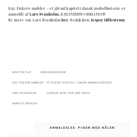
Kay Fiskers møbler – et glemt kapitel i dansk møbelhistorie er
anmeldt af
Lars Svanholm
, KULTURINFORMATION
Se mere om Lars Svanholm
her
. Redaktion:
Jesper Hillestrøm
ARKITEKTUR
BOGANMELDELSE
KAY FISKERS MØBLER – ET GLEMT KAPITEL I DANSK MØBELHISTORIE
LARS SVANHOLM
LUDWIG MIES VAN DER ROHE
MARCEL BRAUER
Indlægsnavigation
ANMELDELSE: PIGEN MED NÅLEN