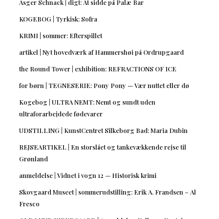
Asger Schnack | digt: At sidde på Palæ Bar
KOGEBOG | Tyrkisk: Sofra
KRIMI | sommer: Efterspillet
artikel | Nyt hovedværk af Hammershøi på Ordrupgaard
the Round Tower | exhibition: REFRACTIONS OF ICE
for børn | TEGNESERIE: Pony Pony — Vær nuttet eller dø
Kogebog | ULTRA NEMT: Nemt og sundt uden
ultraforarbejdede fødevarer
UDSTILLING | KunstCentret Silkeborg Bad: Maria Dubin
REJSEARTIKEL | En storslået og tankevækkende rejse til
Grønland
anmeldelse | Vidnet i vogn 12 — Historisk krimi
Skovgaard Museet | sommerudstilling: Erik A. Frandsen – Al
Fresco