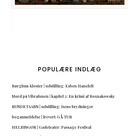
POPULÆRE INDLÆG
Børglum Kloster | udstilling: Esben Hanefelt
Mord på Vibrafonen | kapitel 2: En krimi af Roxnakowsky
RUNDETAARN | udstilling: Isens brydninger
boganmeldelse | frevert: GÅ TUR
HELSINGØR | Gadeteater: Passage Festival