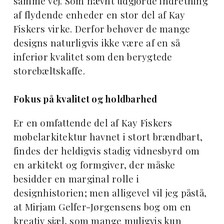
samme vej. Som nævnt udgjorde indretning
af flydende enheder en stor del af Kay
Fiskers virke. Derfor behøver de mange
designs naturligvis ikke være af en så
inferiør kvalitet som den berygtede
storebæltskaffe.
Fokus på kvalitet og holdbarhed
Er en omfattende del af Kay Fiskers
møbelarkitektur havnet i stort brændbart,
findes der heldigvis stadig vidnesbyrd om
en arkitekt og formgiver, der måske
besidder en marginal rolle i
designhistorien; men alligevel vil jeg påstå,
at Mirjam Gelfer-Jørgensens bog om en
kreativ sjæl, som mange muligvis kun