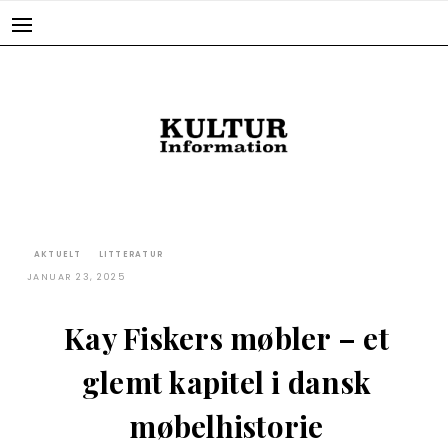
Skip
to
content
AKTUELT
LITTERATUR
JANUAR 23, 2025
Kay Fiskers møbler – et
glemt kapitel i dansk
møbelhistorie