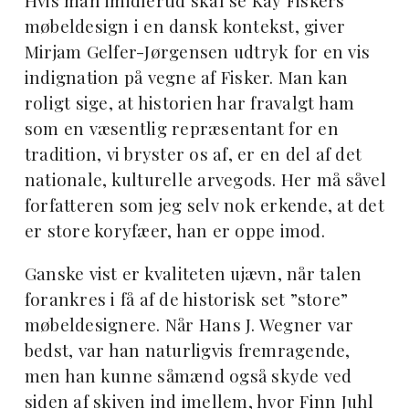
Hvis man imidlertid skal se Kay Fiskers
møbeldesign i en dansk kontekst, giver
Mirjam Gelfer-Jørgensen udtryk for en vis
indignation på vegne af Fisker. Man kan
roligt sige, at historien har fravalgt ham
som en væsentlig repræsentant for en
tradition, vi bryster os af, er en del af det
nationale, kulturelle arvegods. Her må såvel
forfatteren som jeg selv nok erkende, at det
er store koryfæer, han er oppe imod.
Ganske vist er kvaliteten ujævn, når talen
forankres i få af de historisk set ”store”
møbeldesignere. Når Hans J. Wegner var
bedst, var han naturligvis fremragende,
men han kunne såmænd også skyde ved
siden af skiven ind imellem, hvor Finn Juhl