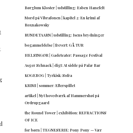
Børglum Kloster | udstilling: Esben Hanefelt
Mord på Vibrafonen | kapitel 2: En krimi af
Roxnakowsky
t
RUNDETAARN | udstilling: Isens brydninger
boganmeldelse | frevert: GÅ TUR
t
HELSINGØR | Gadeteater: Passage Festival
Asger Schnack | digt: At sidde på Palæ Bar
KOGEBOG | Tyrkisk: Sofra
g
KRIMI | sommer: Efterspillet
artikel | Nyt hovedværk af Hammershøi på
Ordrupgaard
the Round Tower | exhibition: REFRACTIONS
OF ICE
d
for børn | TEGNESERIE: Pony Pony — Vær