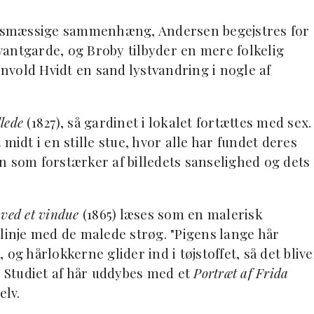
dsmæssige sammenhæng, Andersen begejstres for
antgarde, og Broby tilbyder en mere folkelig
envold Hvidt en sand lystvandring i nogle af
llede
(1827), så gardinet i lokalet fortættes med sex.
midt i en stille stue, hvor alle har fundet deres
len som forstærker af billedets sanselighed og dets
ved et vindue
(1865) læses som en malerisk
 linje med de malede strøg. "Pigens lange hår
og hårlokkerne glider ind i tøjstoffet, så det blive
" Studiet af hår uddybes med et
Portræt af Frida
elv.