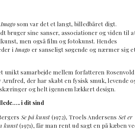
r
Imago
som var det et langt, billedbåret digt.
 bruger sine sanser, associationer og viden til a
ledkunst, men også film og fotokunst. Hendes
eder i
Imago
er sanseligt søgende og nærmer sig e
et unikt samarbejde mellem forfatteren Rosenvold
v Arnfred, der har skabt en fysisk smuk, levende o
skæringer og helt igennem lækkert design.
lede….. i dit sind
 Bergers
Se på kunst
(1972), Troels Andersens
Set er
n kunst
(1971), får man rent ud sagt en på kæben ve