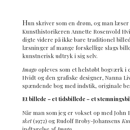
H
un skriver som en drøm, og man læse
Kunsthistorikeren Annette Rosenvold Hvidt
digte videre på ikke bare traditionel bil
læsninger af mange forskellige slags bill
kunstnerisk udtryk i sig selv.
Imago
opleves som et helstøbt bogværk i 
Hvidt og den grafiske designer, Nanna Li
spændende bog med indstik, originale be
Et billede – et tidsbillede – et stemningsbil
Når man som jeg er vokset op med John
sket
(1972) og Rudolf Broby-Johansens
Ku
indtagelse af
Imago
.