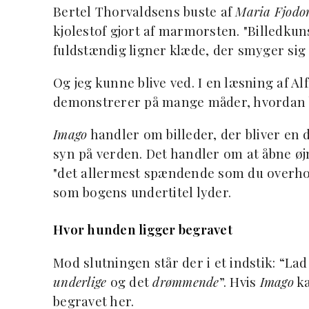
Bertel Thorvaldsens buste af
Maria Fjodor
kjolestof gjort af marmorsten. "Billedkun
fuldstændig ligner klæde, der smyger sig
Og jeg kunne blive ved. I en læsning af A
demonstrerer på mange måder, hvordan b
Imago
handler om billeder, der bliver en d
syn på verden. Det handler om at åbne øj
"det allermest spændende som du overhove
som bogens undertitel lyder.
Hvor hunden ligger begravet
Mod slutningen står der i et indstik: “La
underlige
og det
drømmende
”. Hvis
Imago
ka
begravet her.