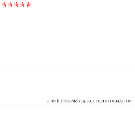
✮✮✮✮✮✮
– Niels Frid-Nielsen, KULTURINFORMATION