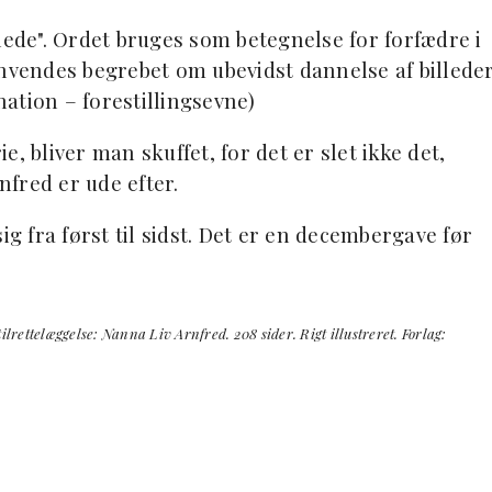
illede". Ordet bruges som betegnelse for forfædre i
anvendes begrebet om ubevidst dannelse af billede
nation – forestillingsevne)
, bliver man skuffet, for det er slet ikke det,
fred er ude efter.
ig fra først til sidst. Det er en decembergave før
lrettelæggelse: Nanna Liv Arnfred. 208 sider. Rigt illustreret. Forlag: