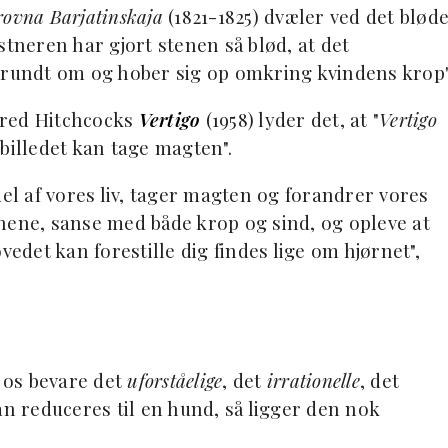
ovna Barjatinskaja
(1821-1825) dvæler ved det blød
stneren har gjort stenen så blød, at det
 rundt om og hober sig op omkring kvindens krop"
lfred Hitchcocks
Vertigo
(1958) lyder det, at "
Vertigo
illedet kan tage magten".
el af vores liv, tager magten og forandrer vores
nene, sanse med både krop og sind, og opleve at
det kan forestille dig findes lige om hjørnet",
d os bevare det
uforståelige
, det
irrationelle
, det
n reduceres til en hund, så ligger den nok