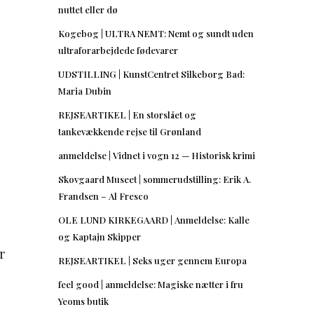
nuttet eller dø
Kogebog | ULTRA NEMT: Nemt og sundt uden
ultraforarbejdede fødevarer
UDSTILLING | KunstCentret Silkeborg Bad:
Maria Dubin
REJSEARTIKEL | En storslået og
tankevækkende rejse til Grønland
anmeldelse | Vidnet i vogn 12 — Historisk krimi
Skovgaard Museet | sommerudstilling: Erik A.
Frandsen – Al Fresco
OLE LUND KIRKEGAARD | Anmeldelse: Kalle
og Kaptajn Skipper
r
REJSEARTIKEL | Seks uger gennem Europa
feel good | anmeldelse: Magiske nætter i fru
Yeoms butik