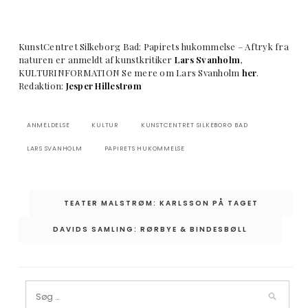
KunstCentret Silkeborg Bad: Papirets hukommelse – Aftryk fra
naturen er anmeldt af kunstkritiker
Lars Svanholm
,
KULTURINFORMATION Se mere om Lars Svanholm
her
.
Redaktion:
Jesper Hillestrøm
ANMELDELSE
KULTUR
KUNSTCENTRET SILKEBORG BAD
LARS SVANHOLM
PAPIRETS HUKOMMELSE
Indlægsnavigation
TEATER MALSTRØM: KARLSSON PÅ TAGET
DAVIDS SAMLING: RØRBYE & BINDESBØLL