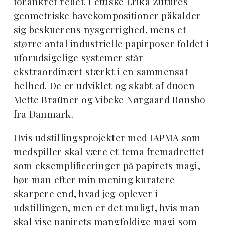
forankret relief. Lettiske Erika Zutures
geometriske havekompositioner påkalder
sig beskuerens nysgerrighed, mens et
større antal industrielle papirposer foldet i
uforudsigelige systemer står
ekstraordinært stærkt i en sammensat
helhed. De er udviklet og skabt af duoen
Mette Braüner og Vibeke Nørgaard Rønsbo
fra Danmark.
Hvis udstillingsprojekter med IAPMA som
medspiller skal være et tema fremadrettet
som eksemplificeringer på papirets magi,
bør man efter min mening kuratere
skarpere end, hvad jeg oplever i
udstillingen, men er det muligt, hvis man
skal vise papirets mangfoldige magi som