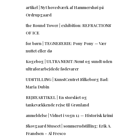
artikel | Nyt hovedværk af Hammershøi på
Ordrupgaard
the Round Tower | exhibition: REFRACTIONS
OF ICE
for børn | TEGNESERIE: Pony Pony — Vær
nuttet eller dø
Kogebog | ULTRA NEMT: Nemt og sundt uden
ultraforarbejdede fødevarer
UDSTILLING | KunstCentret Silkeborg Bad:
Maria Dubin
REJSEARTIKEL | En storslået og
tankevækkende rejse til Grønland
anmeldelse | Vidnet i vogn 12 — Historisk krimi
Skovgaard Museet | sommerudstilling: Erik A.
Frandsen – Al Fresco