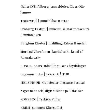
Galleri NB i Viborg | anmeldelse: Claes Otto
Jennow
Teatergrad | anmeldelse: BRYLD
Frøbjerg Festspil | anmeldelse: Baronessen fra
Benzintanken
Børglum Kloster | udstilling: Esben Hanefelt
Mord på Vibrafonen | kapitel 2: En krimi af
Roxnakowsky
RUNDETAARN | udstilling: Isens brydninger
boganmeldelse | frevert: GÅ TUR
HELSINGØR | Gadeteater: Passage Festival
Asger Schnack | digt: At sidde på Palæ Bar
KOGEBOG | Tyrkisk: Sofra
KRIMI | sommer: Efterspillet