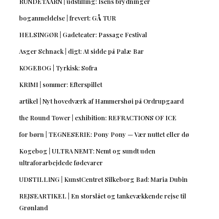
RUNDETAARN | udstilling: Isens brydninger
boganmeldelse | frevert: GÅ TUR
HELSINGØR | Gadeteater: Passage Festival
Asger Schnack | digt: At sidde på Palæ Bar
KOGEBOG | Tyrkisk: Sofra
KRIMI | sommer: Efterspillet
artikel | Nyt hovedværk af Hammershøi på Ordrupgaard
the Round Tower | exhibition: REFRACTIONS OF ICE
for børn | TEGNESERIE: Pony Pony — Vær nuttet eller dø
Kogebog | ULTRA NEMT: Nemt og sundt uden
ultraforarbejdede fødevarer
UDSTILLING | KunstCentret Silkeborg Bad: Maria Dubin
REJSEARTIKEL | En storslået og tankevækkende rejse til
Grønland