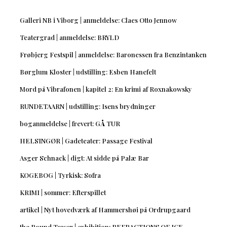
Galleri NB i Viborg | anmeldelse: Claes Otto Jennow
Teatergrad | anmeldelse: BRYLD
Frøbjerg Festspil | anmeldelse: Baronessen fra Benzintanken
Børglum Kloster | udstilling: Esben Hanefelt
Mord på Vibrafonen | kapitel 2: En krimi af Roxnakowsky
RUNDETAARN | udstilling: Isens brydninger
boganmeldelse | frevert: GÅ TUR
HELSINGØR | Gadeteater: Passage Festival
Asger Schnack | digt: At sidde på Palæ Bar
KOGEBOG | Tyrkisk: Sofra
KRIMI | sommer: Efterspillet
artikel | Nyt hovedværk af Hammershøi på Ordrupgaard
the Round Tower | exhibition: REFRACTIONS OF ICE