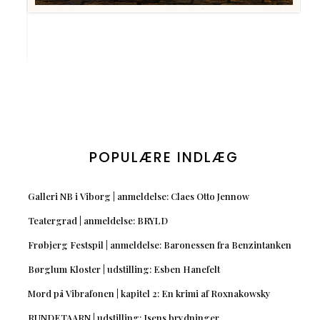
POPULÆRE INDLÆG
Galleri NB i Viborg | anmeldelse: Claes Otto Jennow
Teatergrad | anmeldelse: BRYLD
Frøbjerg Festspil | anmeldelse: Baronessen fra Benzintanken
Børglum Kloster | udstilling: Esben Hanefelt
Mord på Vibrafonen | kapitel 2: En krimi af Roxnakowsky
RUNDETAARN | udstilling: Isens brydninger