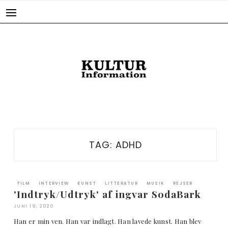
Skip
to
content
TAG:
ADHD
FILM
INTERVIEW
KUNST
LITTERATUR
MUSIK
REJSER
'Indtryk/Udtryk' af ingvar SodaBark
JUNI 19, 2020
Han er min ven. Han var indlagt. Han lavede kunst. Han blev