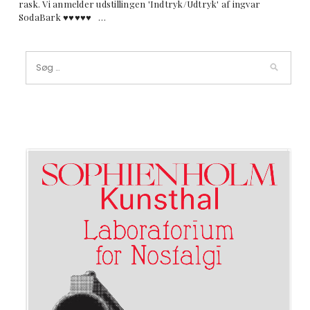
rask. Vi anmelder udstillingen 'Indtryk/Udtryk' af ingvar
SodaBark ♥︎♥︎♥︎♥︎♥︎ …