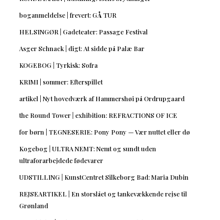
boganmeldelse | frevert: GÅ TUR
HELSINGØR | Gadeteater: Passage Festival
Asger Schnack | digt: At sidde på Palæ Bar
KOGEBOG | Tyrkisk: Sofra
KRIMI | sommer: Efterspillet
artikel | Nyt hovedværk af Hammershøi på Ordrupgaard
the Round Tower | exhibition: REFRACTIONS OF ICE
for børn | TEGNESERIE: Pony Pony — Vær nuttet eller dø
Kogebog | ULTRA NEMT: Nemt og sundt uden
ultraforarbejdede fødevarer
UDSTILLING | KunstCentret Silkeborg Bad: Maria Dubin
REJSEARTIKEL | En storslået og tankevækkende rejse til
Grønland