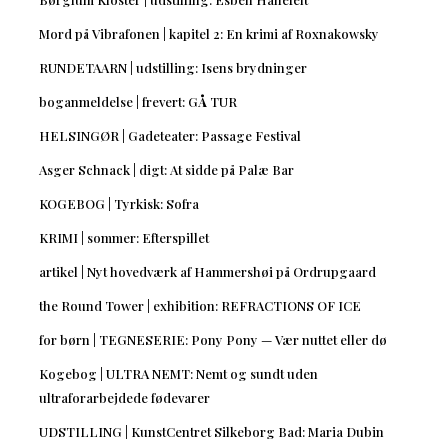
Mord på Vibrafonen | kapitel 2: En krimi af Roxnakowsky
RUNDETAARN | udstilling: Isens brydninger
boganmeldelse | frevert: GÅ TUR
HELSINGØR | Gadeteater: Passage Festival
Asger Schnack | digt: At sidde på Palæ Bar
KOGEBOG | Tyrkisk: Sofra
KRIMI | sommer: Efterspillet
artikel | Nyt hovedværk af Hammershøi på Ordrupgaard
the Round Tower | exhibition: REFRACTIONS OF ICE
for børn | TEGNESERIE: Pony Pony — Vær nuttet eller dø
Kogebog | ULTRA NEMT: Nemt og sundt uden
ultraforarbejdede fødevarer
UDSTILLING | KunstCentret Silkeborg Bad: Maria Dubin