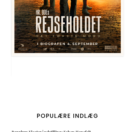
POPULÆRE INDLÆG
Børglum Kloster | udstilling: Esben Hanefelt